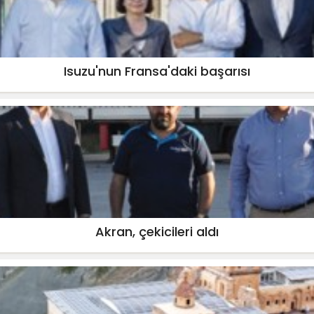
Isuzu'nun Fransa'daki başarısı
Akran, çekicileri aldı