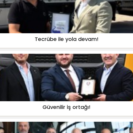
Tecrübe ile yola devam!
Güvenilir iş ortağı!