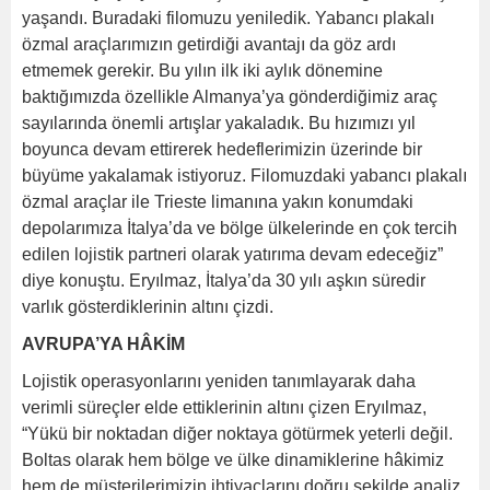
yaşandı. Buradaki filomuzu yeniledik. Yabancı plakalı
özmal araçlarımızın getirdiği avantajı da göz ardı
etmemek gerekir. Bu yılın ilk iki aylık dönemine
baktığımızda özellikle Almanya’ya gönderdiğimiz araç
sayılarında önemli artışlar yakaladık. Bu hızımızı yıl
boyunca devam ettirerek hedeflerimizin üzerinde bir
büyüme yakalamak istiyoruz. Filomuzdaki yabancı plakalı
özmal araçlar ile Trieste limanına yakın konumdaki
depolarımıza İtalya’da ve bölge ülkelerinde en çok tercih
edilen lojistik partneri olarak yatırıma devam edeceğiz”
diye konuştu. Eryılmaz, İtalya’da 30 yılı aşkın süredir
varlık gösterdiklerinin altını çizdi.
AVRUPA’YA HÂKİM
Lojistik operasyonlarını yeniden tanımlayarak daha
verimli süreçler elde ettiklerinin altını çizen Eryılmaz,
“Yükü bir noktadan diğer noktaya götürmek yeterli değil.
Boltas olarak hem bölge ve ülke dinamiklerine hâkimiz
hem de müşterilerimizin ihtiyaçlarını doğru şekilde analiz