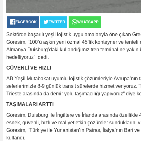
FACEBOOK
TWITTER
WHATSAPP
Sektörde başarılı yeşil lojistik uygulamalarıyla öne çıkan G
Göresim, “100’ü aşkın yeni özmal 45’lik konteyner ve tentel
Almanya Duisburg’daki kullandığımız tren terminaline yakın b
hedefliyoruz” dedi.
GÜVENLİ VE HIZLI
AB Yeşil Mutabakat uyumlu lojistik çözümleriyle Avrupa’nın t
seferlerimizle 8-9 günlük transit sürelerde hizmet veriyoruz
Trieste arasında da demir yolu taşımacılığı yapıyoruz” diye k
TAŞIMALARI ARTTI
Göresim, Duisburg ile İngiltere ve İrlanda arasında özellikl
esnek, güvenli, hızlı ve maliyet etkin çözümler sunduklarını v
Göresim, “Türkiye ile Yunanistan’ın Patras, İtalya’nın Bari ve 
kullandı.