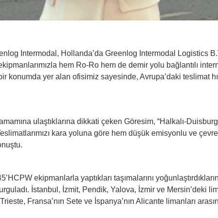
reenlog Intermodal, Hollanda’da Greenlog Intermodal Logistics B
i ekipmanlarımızla hem Ro-Ro hem de demir yolu bağlantılı inte
ir konumda yer alan ofisimiz sayesinde, Avrupa’daki teslimat hı
amamına ulaştıklarına dikkati çeken Göresim, “Halkalı-Duisburg k
. Teslimatlarımızı kara yoluna göre hem düşük emisyonlu ve çevre
onuştu.
e 45’HCPW ekipmanlarla yaptıkları taşımalarını yoğunlaştırdıklar
urguladı. İstanbul, İzmit, Pendik, Yalova, İzmir ve Mersin’deki li
Trieste, Fransa’nın Sete ve İspanya’nın Alicante limanları arasınd