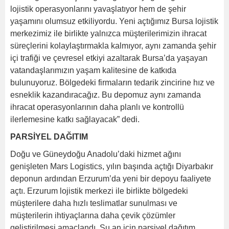
lojistik operasyonlarını yavaşlatıyor hem de şehir
yaşamını olumsuz etkiliyordu. Yeni açtığımız Bursa lojistik
merkezimiz ile birlikte yalnızca müşterilerimizin ihracat
süreçlerini kolaylaştırmakla kalmıyor, aynı zamanda şehir
içi trafiği ve çevresel etkiyi azaltarak Bursa’da yaşayan
vatandaşlarımızın yaşam kalitesine de katkıda
bulunuyoruz. Bölgedeki firmaların tedarik zincirine hız ve
esneklik kazandıracağız. Bu depomuz aynı zamanda
ihracat operasyonlarının daha planlı ve kontrollü
ilerlemesine katkı sağlayacak” dedi.
PARSİYEL DAĞITIM
Doğu ve Güneydoğu Anadolu’daki hizmet ağını
genişleten Mars Logistics, yılın başında açtığı Diyarbakır
deponun ardından Erzurum’da yeni bir depoyu faaliyete
açtı. Erzurum lojistik merkezi ile birlikte bölgedeki
müşterilere daha hızlı teslimatlar sunulması ve
müşterilerin ihtiyaçlarına daha çevik çözümler
geliştirilmesi amaçlandı. Şu an için parsiyel dağıtım