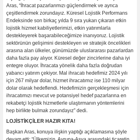
Aras, “İhracat pazarlarımızı güçlendirmek ve ayrıca
çeşitlendirmek zorundayız. Küresel Lojistik Performans
Endeksinde son birkaç yılda 9 sıra yukarı çıkaran etkin
lojistik hizmet kabiliyetlerimizi, etkin yatırımlarla
destekleyerek başarabileceğimize inanıyoruz. Lojistik
sektörünün gelişimini destekleyen ve stratejik öncelikleri
arasına alan ülkeler, günümüzde uluslararası pazarlardan
daha fazla pay alıyor. Küresel değer zincirlerine daha iyi
entegre oluyor. İhracata yönelik daha fazla doğrudan
yabancı yatırım çekiyor. Mal ihracatı hedefimiz 2024 yılı
için 267 milyar dolar, hizmet ihracatımız ise 110 milyar
dolar olarak hedeflendi. Hedefimizin gerçekleşmesi için
ihracatımızı mevcut ve potansiyel hedef pazarlarına en
rekabetçi lojistik hizmetlerle ulaştırmanın yöntemlerini
hep birlikte bulmak zorundayız” dedi.
LOJİSTİKÇİLER HAZIR KITA!
Başkan Aras, konuya ilişkin yaptığı açıklamasına şöyle
devam etti: “Ülkemizin, Avrupa-Asya arasındaki ticaretin