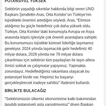
POTANSİYEL YÜKSEK
Sektörün yaşadığı sıkıntılar hakkında bilgi veren UND
Başkanı Şerafettin Aras, Orta Koridor’un Türkiye’nin
lojistikteki önemini artırdığını söyledi. Aras, “Elimize
aldığımız bu güçle hedefimiz çok daha yüksek oldu.
Türkiye, Orta Koridor’daki konumuyla Avrupa ve Asya
arasında köprü işleviyle çok önemli avantajlara sahiptir.
Bu konumumuzu lojistikte küresel liderliğe taşımamız
gerekiyor. 2024 yılında taşımacılık gelir hedefimiz 40
milyar dolara, 2028 yılında ise 78 milyar dolara
çıkarılması için sektörün tüm paydaşları ile taşın altına
ilimizi soktuk ve çalışmalar yapıyoruz. Yapmakta
zorundayız. Hedeflediğimiz rakamlara ulaşacak bu
potansiyel bizde var. Hepimiz bu başarıyı
gerçekleştirecek iradeye sahibiz” ifadesini kullandı.
BİRLİKTE BULACAĞIZ
“Sektörümüzün ülkemiz ekonomisine katkı bakımından
taşıdığı potansiyeli asla yansıtmıyoruz” diyen Başkan