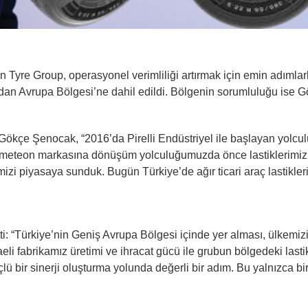
eon Tyre Group, operasyonel verimliliği artırmak için emin adımlar
udan Avrupa Bölgesi’ne dahil edildi. Bölgenin sorumluluğu ise G
ökçe Şenocak, “2016’da Pirelli Endüstriyel ile başlayan yol
Prometeon markasına dönüşüm yolculuğumuzda önce lastiklerimiz
izi piyasaya sunduk. Bugün Türkiye’de ağır ticari araç lastikle
ti: “Türkiye’nin Geniş Avrupa Bölgesi içinde yer alması, ülkem
aeli fabrikamız üretimi ve ihracat gücü ile grubun bölgedeki lastik
bir sinerji oluşturma yolunda değerli bir adım. Bu yalnızca bir 