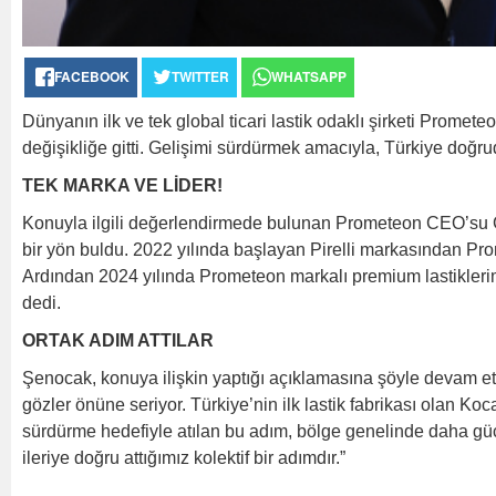
FACEBOOK
TWITTER
WHATSAPP
Dünyanın ilk ve tek global ticari lastik odaklı şirketi Promet
değişikliğe gitti. Gelişimi sürdürmek amacıyla, Türkiye doğr
TEK MARKA VE LİDER!
Konuyla ilgili değerlendirmede bulunan Prometeon CEO’su G
bir yön buldu. 2022 yılında başlayan Pirelli markasından 
Ardından 2024 yılında Prometeon markalı premium lastiklerim
dedi.
ORTAK ADIM ATTILAR
Şenocak, konuya ilişkin yaptığı açıklamasına şöyle devam et
gözler önüne seriyor. Türkiye’nin ilk lastik fabrikası olan Koc
sürdürme hedefiyle atılan bu adım, bölge genelinde daha güçlü 
ileriye doğru attığımız kolektif bir adımdır.”