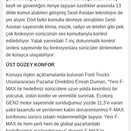
keyfi ve güvenliğini ileriye taşıyan özellikler arasında 13
dilde komut alabilen gelişmiş Sesli Asistan teknolojisi de
yer alıyor. Dört farklı komutla devreye alınabilen Sesli
Asistan sayesinde klima, müzik, radyo ve telefon gibi pek
çok fonksiyon sürücünün ses komutlarıyla kontrol
edilebiliyor. Yatak yanındaki 7 inç dokunmatik kontrol
ünitesi sayesinde bu fonksiyonlara sürücüler dinlenirken
de kolayca ulaşabiliyor.
ÜST DÜZEY KONFOR
Konuya ilişkin açıklamalarda bulunan Ford Trucks
Uluslarararası Pazarlar Direktörü Emrah Duman, “Yeni F-
MAX ile hedefimiz sürücülere uzun yolda kesintisiz bir
yolculuk, üstün konfor ve verimlilik sunmak. Ecotorq
GEN2 motor sayesinde sunduğumuz yüzde 11,3’e varan
yakıt tasarrufu ve yenilenen kabin donanımlarımız F-MAX
konforunu sürücü odaklı mükemmelliğe taşıyor. Yeni F-
MAX ile hem yerli hem de global pazarlardaki
hedeflerimizi güçlendiriyoruz” diyerek F-MAX’in