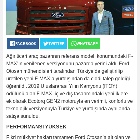
FACEBOOK
TWITTER
WHATSAPP
Ağır ticari araç pazarının referans modeli konumundaki F-
MAX’in yenilenen versiyonunu pazarda yerini aldı. Ford
Otosan mühendisleri tarafından Türkiye’de geliştirilip
üretilen yeni F-MAX’a yurtdışından da ciddi talep geldiği
öğrenildi. 2019 Uluslararası Yılın Kamyonu (ITOY)
ödülünü alan F-MAX, iç ve dış tasarımındaki yeniliklere
ek olarak Ecotorq GEN2 motoruyla en verimli, konforlu ve
teknolojik versiyonuyla Türkiye ve yurtdışında aynı anda
satışa sunuldu.
PERFORMANSI YÜKSEK
Fikri mülkiyet hakları tamamen Ford Otosan’a ait olan ve