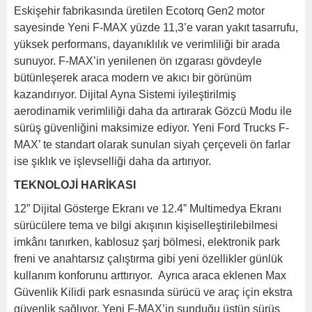
Eskişehir fabrikasında üretilen Ecotorq Gen2 motor
sayesinde Yeni F-MAX yüzde 11,3’e varan yakıt tasarrufu,
yüksek performans, dayanıklılık ve verimliliği bir arada
sunuyor. F-MAX’in yenilenen ön ızgarası gövdeyle
bütünleşerek araca modern ve akıcı bir görünüm
kazandırıyor. Dijital Ayna Sistemi iyileştirilmiş
aerodinamik verimliliği daha da artırarak Gözcü Modu ile
sürüş güvenliğini maksimize ediyor. Yeni Ford Trucks F-
MAX’ te standart olarak sunulan siyah çerçeveli ön farlar
ise şıklık ve işlevselliği daha da artırıyor.
TEKNOLOJİ HARİKASI
12” Dijital Gösterge Ekranı ve 12.4” Multimedya Ekranı
sürücülere tema ve bilgi akışının kişiselleştirilebilmesi
imkânı tanırken, kablosuz şarj bölmesi, elektronik park
freni ve anahtarsız çalıştırma gibi yeni özellikler günlük
kullanım konforunu arttırıyor. Ayrıca araca eklenen Max
Güvenlik Kilidi park esnasında sürücü ve araç için ekstra
güvenlik sağlıyor. Yeni F-MAX’in sunduğu üstün sürüş