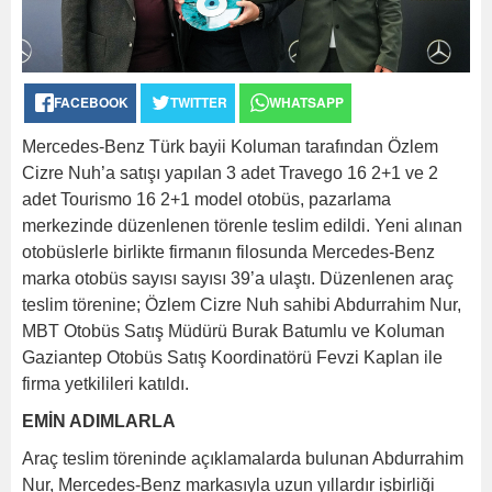
FACEBOOK
TWITTER
WHATSAPP
Mercedes-Benz Türk bayii Koluman tarafından Özlem
Cizre Nuh’a satışı yapılan 3 adet Travego 16 2+1 ve 2
adet Tourismo 16 2+1 model otobüs, pazarlama
merkezinde düzenlenen törenle teslim edildi. Yeni alınan
otobüslerle birlikte firmanın filosunda Mercedes-Benz
marka otobüs sayısı sayısı 39’a ulaştı. Düzenlenen araç
teslim törenine; Özlem Cizre Nuh sahibi Abdurrahim Nur,
MBT Otobüs Satış Müdürü Burak Batumlu ve Koluman
Gaziantep Otobüs Satış Koordinatörü Fevzi Kaplan ile
firma yetkilileri katıldı.
EMİN ADIMLARLA
Araç teslim töreninde açıklamalarda bulunan Abdurrahim
Nur, Mercedes-Benz markasıyla uzun yıllardır işbirliği