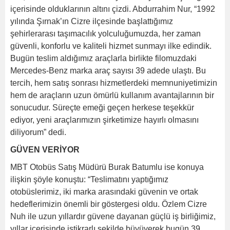
içerisinde olduklarının altını çizdi. Abdurrahim Nur, “1992
yılında Şırnak’ın Cizre ilçesinde başlattığımız
şehirlerarası taşımacılık yolculuğumuzda, her zaman
güvenli, konforlu ve kaliteli hizmet sunmayı ilke edindik.
Bugün teslim aldığımız araçlarla birlikte filomuzdaki
Mercedes-Benz marka araç sayısı 39 adede ulaştı. Bu
tercih, hem satış sonrası hizmetlerdeki memnuniyetimizin
hem de araçların uzun ömürlü kullanım avantajlarının bir
sonucudur. Süreçte emeği geçen herkese teşekkür
ediyor, yeni araçlarımızın şirketimize hayırlı olmasını
diliyorum” dedi.
GÜVEN VERİYOR
MBT Otobüs Satış Müdürü Burak Batumlu ise konuya
ilişkin şöyle konuştu: “Teslimatını yaptığımız
otobüslerimiz, iki marka arasındaki güvenin ve ortak
hedeflerimizin önemli bir göstergesi oldu. Özlem Cizre
Nuh ile uzun yıllardır güvene dayanan güçlü iş birliğimiz,
yıllar içerisinde istikrarlı şekilde büyüyerek bugün 39