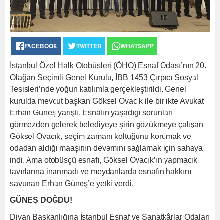
FACEBOOK
TWITTER
WHATSAPP
İstanbul Özel Halk Otobüsleri (ÖHO) Esnaf Odası’nın 20.
Olağan Seçimli Genel Kurulu, İBB 1453 Çırpıcı Sosyal
Tesisleri’nde yoğun katılımla gerçekleştirildi. Genel
kurulda mevcut başkan Göksel Ovacık ile birlikte Avukat
Erhan Güneş yarıştı. Esnafın yaşadığı sorunları
görmezden gelerek belediyeye şirin gözükmeye çalışan
Göksel Ovacık, seçim zamanı koltuğunu korumak ve
odadan aldığı maaşının devamını sağlamak için sahaya
indi. Ama otobüsçü esnafı, Göksel Ovacık’ın yapmacık
tavırlarına inanmadı ve meydanlarda esnafın hakkını
savunan Erhan Güneş’e yetki verdi.
GÜNEŞ DOĞDU!
Divan Başkanlığına İstanbul Esnaf ve Sanatkârlar Odaları