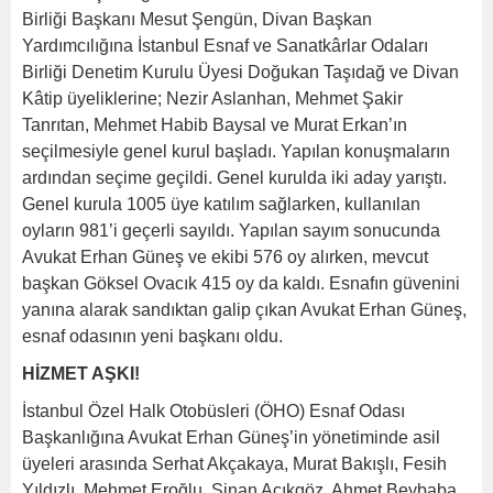
Birliği Başkanı Mesut Şengün, Divan Başkan
Yardımcılığına İstanbul Esnaf ve Sanatkârlar Odaları
Birliği Denetim Kurulu Üyesi Doğukan Taşıdağ ve Divan
Kâtip üyeliklerine; Nezir Aslanhan, Mehmet Şakir
Tanrıtan, Mehmet Habib Baysal ve Murat Erkan’ın
seçilmesiyle genel kurul başladı. Yapılan konuşmaların
ardından seçime geçildi. Genel kurulda iki aday yarıştı.
Genel kurula 1005 üye katılım sağlarken, kullanılan
oyların 981’i geçerli sayıldı. Yapılan sayım sonucunda
Avukat Erhan Güneş ve ekibi 576 oy alırken, mevcut
başkan Göksel Ovacık 415 oy da kaldı. Esnafın güvenini
yanına alarak sandıktan galip çıkan Avukat Erhan Güneş,
esnaf odasının yeni başkanı oldu.
HİZMET AŞKI!
İstanbul Özel Halk Otobüsleri (ÖHO) Esnaf Odası
Başkanlığına Avukat Erhan Güneş’in yönetiminde asil
üyeleri arasında Serhat Akçakaya, Murat Bakışlı, Fesih
Yıldızlı, Mehmet Eroğlu, Sinan Açıkgöz, Ahmet Beybaba,