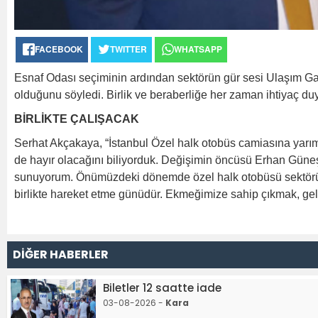
FACEBOOK
TWITTER
WHATSAPP
Esnaf Odası seçiminin ardından sektörün gür sesi Ulaşım Ga
olduğunu söyledi. Birlik ve beraberliğe her zaman ihtiyaç du
BİRLİKTE ÇALIŞACAK
Serhat Akçakaya, “İstanbul Özel halk otobüs camiasına yarım a
de hayır olacağını biliyorduk. Değişimin öncüsü Erhan Güneş 
sunuyorum. Önümüzdeki dönemde özel halk otobüsü sektörünü da
birlikte hareket etme günüdür. Ekmeğimize sahip çıkmak, gelec
DİĞER HABERLER
Biletler 12 saatte iade
03-08-2026 -
Kara