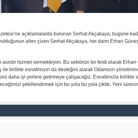
zetesi’ne açıklamalarda bulunan Serhat Akçakaya; bugüne kadar
yulduğunun altını çizen Serhat Akçakaya, her daim Erhan Güneş ö
sırdır hizmet vermekteyim. Bu sektörün bir ferdi olarak Erhan Gü
ile birlikte esnafımızın da desteğini alarak Odamızın yönetimin
ha iyi yerlere getirmeye çalışacağız. Esnafımızla birlikte sor
eğimizi şekillendirmek için bu yola bu yola çıktık. Yeni sürecin