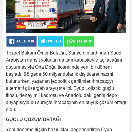
FACEBOOK
TWITTER
WHATSAPP
Ticaret Bakanı Ömer Bolat’ın, Suriye’nin ardından Suudi
Arabistan transit yolunun da tam kapasiteyle açılacağını
duyurmasıyla Orta Doğu ticaretinde yeni bir dönem
başladı. Bölgede 50 milyar dolarlık dış ticaret hacmi
bulunurken, yaşanan jeopolitik gerilimler ihracatçıyı
alternatif güzergah arayışına itti. Eyüp Lojistik; güçlü
filosu, deneyimli kadrosu ve Anadolu’daki geniş depo
altyapısıyla bu süreçte ihracatçının en büyük çözüm ortağı
oldu.
GÜÇLÜ ÇÖZÜM ORTAĞI
Yeni döneme ilişkin hazırlıkları değerlendiren Eyüp