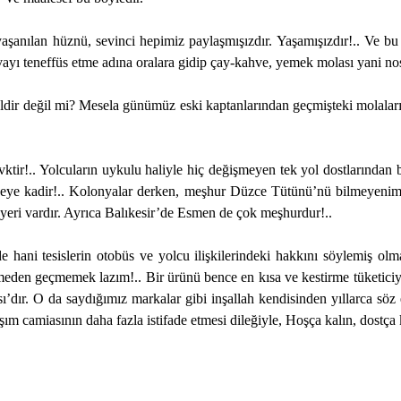
anılan hüznü, sevinci hepimiz paylaşmışızdır. Yaşamışızdır!.. Ve bu 
vayı teneffüs etme adına oralara gidip çay-kahve, yemek molası yani nost
eldir değil mi? Mesela günümüz eski kaptanlarından geçmişteki molaların
zevktir!.. Yolcuların uykulu haliyle hiç değişmeyen tek yol dostlarından b
 şeye kadir!.. Kolonyalar derken, meşhur Düzce Tütünü’nü bilmeyenimi
 yeri vardır. Ayrıca Balıkesir’de Esmen de çok meşhurdur!..
ani tesislerin otobüs ve yolcu ilişkilerindeki hakkını söylemiş ol
meden geçmemek lazım!.. Bir ürünü bence en kısa ve kestirme tüketiciye 
. O da saydığımız markalar gibi inşallah kendisinden yıllarca söz ett
 camiasının daha fazla istifade etmesi dileğiyle, Hoşça kalın, dostça 