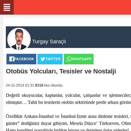
Turgay Saraçlı
FACEBOOK
TWITTER
WHATSAPP
Otobüs Yolcuları, Tesisler ve Nostalji
24-11-2014 01:31
8318
kez okundu.
Değerli okuyucular, kaptanlar, yolcular, çalışanlar ve işletmeci
olmuştur… Tabii bu tesislerin otobüs sektöründe perde arkası görü
Özellikle Ankara-İstanbul ve İstanbul-İzmir arası dinleme tesisleri
günler” dediğinizi duyar gibiyim. Mesela Düzce’ Türkseven, Olimp
Hatta kendileri nostaljiyle birlikte hüzne ve derinlere dalar giderler!