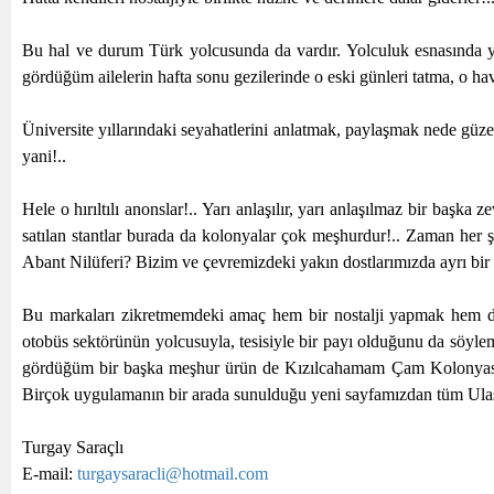
Bu hal ve durum Türk yolcusunda da vardır. Yolculuk esnasında yaş
gördüğüm ailelerin hafta sonu gezilerinde o eski günleri tatma, o ha
Üniversite yıllarındaki seyahatlerini anlatmak, paylaşmak nede güz
yani!..
Hele o hırıltılı anonslar!.. Yarı anlaşılır, yarı anlaşılmaz bir başka 
satılan stantlar burada da kolonyalar çok meşhurdur!.. Zaman her
Abant Nilüferi? Bizim ve çevremizdeki yakın dostlarımızda ayrı bir
Bu markaları zikretmemdeki amaç hem bir nostalji yapmak hem de h
otobüs sektörünün yolcusuyla, tesisiyle bir payı olduğunu da söyle
gördüğüm bir başka meşhur ürün de Kızılcahamam Çam Kolonyası’dır
Birçok uygulamanın bir arada sunulduğu yeni sayfamızdan tüm Ulaşım
Turgay Saraçlı
E-mail:
turgaysaracli@hotmail.com