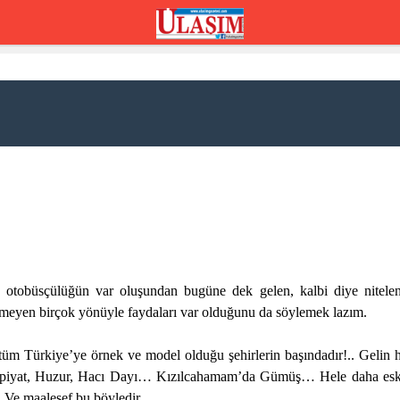
ler; otobüsçülüğün var oluşundan bugüne dek gelen, kalbi diye nitelen
nmeyen birçok yönüyle faydaları var olduğunu da söylemek lazım.
, tüm Türkiye’ye örnek ve model olduğu şehirlerin başındadır!.. Gelin h
iyat, Huzur, Hacı Dayı… Kızılcahamam’da Gümüş… Hele daha eski ağab
.. Ve maalesef bu böyledir.