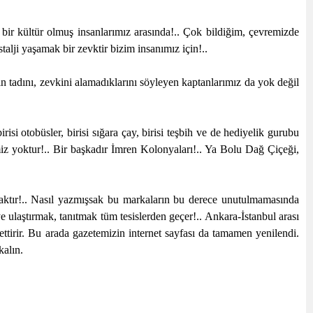
bir kültür olmuş insanlarımız arasında!.. Çok bildiğim, çevremizde
alji yaşamak bir zevktir bizim insanımız için!..
 tadını, zevkini alamadıklarını söyleyen kaptanlarımız da yok değil
irisi otobüsler, birisi sığara çay, birisi teşbih ve de hediyelik gurubu
z yoktur!.. Bir başkadır İmren Kolonyaları!.. Ya Bolu Dağ Çiçeği,
maktır!.. Nasıl yazmışsak bu markaların bu derece unutulmamasında
ulaştırmak, tanıtmak tüm tesislerden geçer!.. Ankara-İstanbul arası
irir. Bu arada gazetemizin internet sayfası da tamamen yenilendi.
kalın.