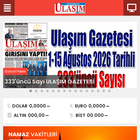
Güncel Haber
L
333'üncü Sayı ULAŞIM GAZETESİ
DOLAR
0,0000
EURO
0,0000
ALTIN
000,00
BİST
00.000
NAMAZ
VAKİTLERİ