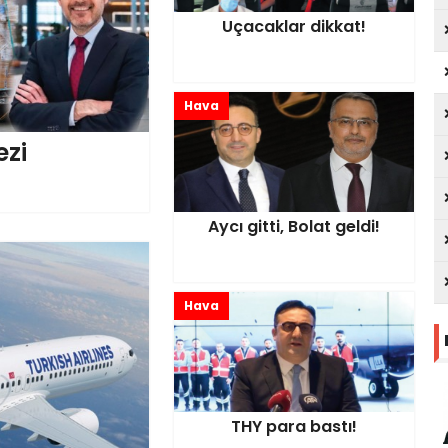
Uçacaklar dikkat!
Hava
ezi
Aycı gitti, Bolat geldi!
Hava
THY para bastı!