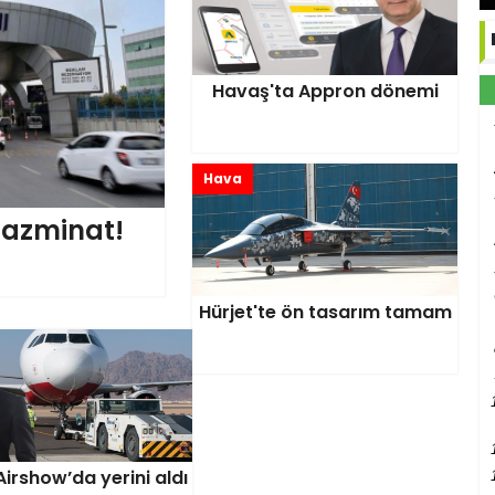
Havaş'ta Appron dönemi
Hava
 tazminat!
Hürjet'te ön tasarım tamam
irshow’da yerini aldı