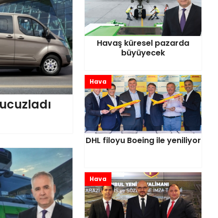
Havaş küresel pazarda
büyüyecek
Hava
ucuzladı
DHL filoyu Boeing ile yeniliyor
Hava