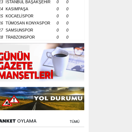
13
İSTANBUL BAŞAKŞEHİR
0
0
14
KASIMPAŞA
0
0
15
KOCAELİSPOR
0
0
16
TÜMOSAN KONYASPOR
0
0
17
SAMSUNSPOR
0
0
18
TRABZONSPOR
0
0
ANKET
OYLAMA
TÜMÜ