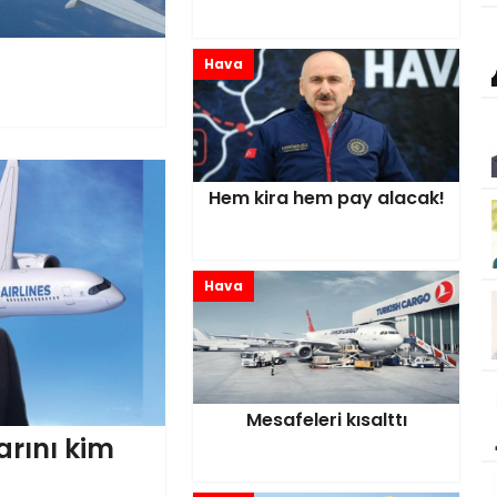
Hava
Hem kira hem pay alacak!
Hava
Mesafeleri kısalttı
arını kim