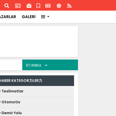
ransa'daki başarısı
Akran
AZARLAR
GALERİ
HABER KATEGOR力LER力
Teslimatlar
Otomotiv
Demir Yolu