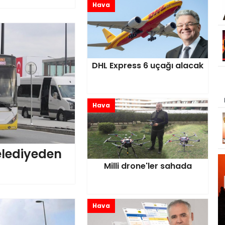
Hava
DHL Express 6 uçağı alacak
Hava
elediyeden
Milli drone'ler sahada
Hava