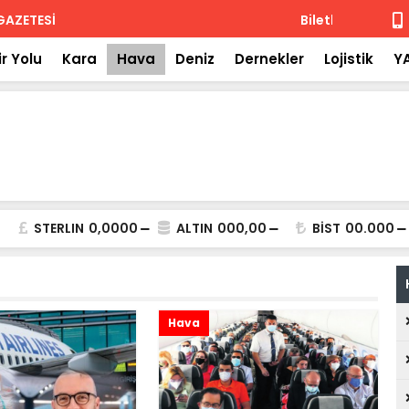
 iade
Isuzu'nun F
r Yolu
Kara
Hava
Deniz
Dernekler
Lojistik
Y
STERLIN
0,0000
ALTIN
000,00
BİST
00.000
Hava