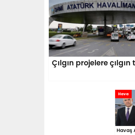
Çılgın projelere çılgın
Hava
Havaş A