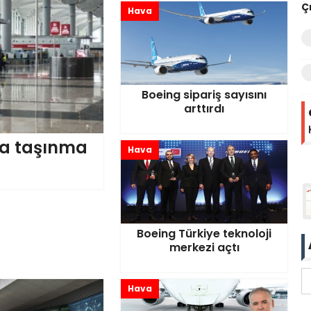
Ç
Hava
Boeing sipariş sayısını
arttırdı
na taşınma
Hava
Boeing Türkiye teknoloji
merkezi açtı
Hava