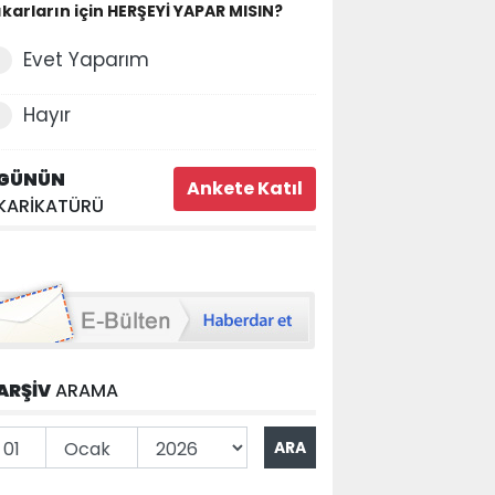
ıkarların için HERŞEYİ YAPAR MISIN?
Evet Yaparım
Hayır
GÜNÜN
KARİKATÜRÜ
ARŞİV
ARAMA