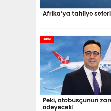
Afrika’ya tahliye seferi
Hava
Peki, otobüsçünün zar
ödeyecek!