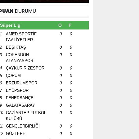
PUAN
DURUMU
Süper Lig
O
P
1
AMED SPORTİF
0
0
FAALİYETLER
2
BEŞİKTAŞ
0
0
3
CORENDON
0
0
ALANYASPOR
4
ÇAYKUR RİZESPOR
0
0
5
ÇORUM
0
0
6
ERZURUMSPOR
0
0
7
EYÜPSPOR
0
0
8
FENERBAHÇE
0
0
9
GALATASARAY
0
0
10
GAZİANTEP FUTBOL
0
0
KULÜBÜ
11
GENÇLERBİRLİĞİ
0
0
12
GÖZTEPE
0
0