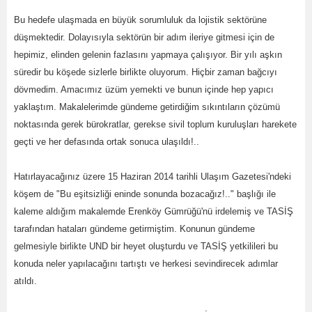
Bu hedefe ulaşmada en büyük sorumluluk da lojistik sektörüne
düşmektedir. Dolayısıyla sektörün bir adım ileriye gitmesi için de
hepimiz, elinden gelenin fazlasını yapmaya çalışıyor. Bir yılı aşkın
süredir bu köşede sizlerle birlikte oluyorum. Hiçbir zaman bağcıyı
dövmedim. Amacımız üzüm yemekti ve bunun içinde hep yapıcı
yaklaştım. Makalelerimde gündeme getirdiğim sıkıntıların çözümü
noktasında gerek bürokratlar, gerekse sivil toplum kuruluşları harekete
geçti ve her defasında ortak sonuca ulaşıldı!..
Hatırlayacağınız üzere 15 Haziran 2014 tarihli Ulaşım Gazetesi'ndeki
köşem de "Bu eşitsizliği eninde sonunda bozacağız!.." başlığı ile
kaleme aldığım makalemde Erenköy Gümrüğü'nü irdelemiş ve TASİŞ
tarafından hataları gündeme getirmiştim. Konunun gündeme
gelmesiyle birlikte UND bir heyet oluşturdu ve TASİŞ yetkilileri bu
konuda neler yapılacağını tartıştı ve herkesi sevindirecek adımlar
atıldı.