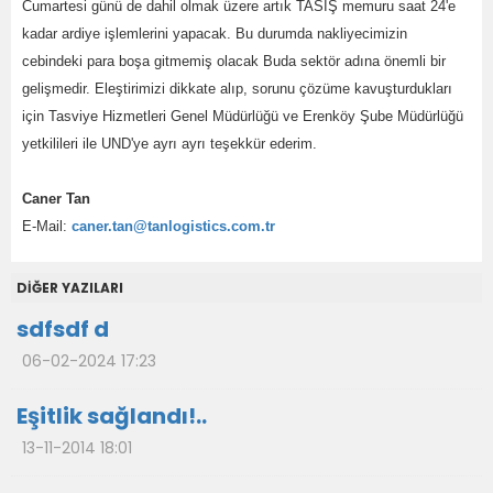
Cumartesi günü de dahil olmak üzere artık TASİŞ memuru saat 24'e
kadar ardiye işlemlerini yapacak. Bu durumda nakliyecimizin
cebindeki para boşa gitmemiş olacak Buda sektör adına önemli bir
gelişmedir. Eleştirimizi dikkate alıp, sorunu çözüme kavuşturdukları
için Tasviye Hizmetleri Genel Müdürlüğü ve Erenköy Şube Müdürlüğü
yetkilileri ile UND'ye ayrı ayrı teşekkür ederim.
Caner Tan
E-Mail:
caner.tan@tanlogistics.com.tr
DİĞER YAZILARI
sdfsdf d
06-02-2024 17:23
Eşitlik sağlandı!..
13-11-2014 18:01