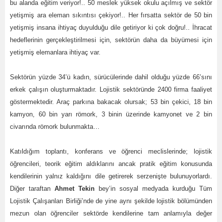
bu alanda eğitim veriyor!.. 50 meslek yüksek okulu açılmış ve sektör
yetişmiş ara eleman sıkıntısı çekiyor!.. Her fırsatta sektör de 50 bin
yetişmiş insana ihtiyaç duyulduğu dile getiriyor ki çok doğru!.. İhracat
hedeflerinin gerçekleştirilmesi için, sektörün daha da büyümesi için
yetişmiş elemanlara ihtiyaç var.
Sektörün yüzde 34’ü kadın, sürücülerinde dahil olduğu yüzde 66’sını
erkek çalışın oluşturmaktadır. Lojistik sektöründe 2400 firma faaliyet
göstermektedir. Araç parkına bakacak olursak; 53 bin çekici, 18 bin
kamyon, 60 bin yarı römork, 3 binin üzerinde kamyonet ve 2 bin
civarında römork bulunmakta…
Katıldığım toplantı, konferans ve öğrenci meclislerinde; lojistik
öğrencileri, teorik eğitim aldıklarını ancak pratik eğitim konusunda
kendilerinin yalnız kaldığını dile getirerek serzenişte bulunuyorlardı.
Diğer taraftan
Ahmet Tekin
bey’in sosyal medyada kurduğu Tüm
Lojistik Çalışanları Birliği’nde de yine aynı şekilde lojistik bölümünden
mezun olan öğrenciler sektörde kendilerine tam anlamıyla değer