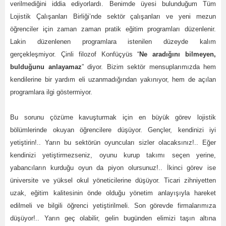
verilmediğini iddia ediyorlardı. Benimde üyesi bulunduğum Tüm
Lojistik Çalışanları Birliği’nde sektör çalışanları ve yeni mezun
öğrenciler için zaman zaman pratik eğitim programları düzenlenir.
Lakin düzenlenen programlara istenilen düzeyde kalım
gerçekleşmiyor. Çinli filozof Konfüçyüs “
Ne aradığını bilmeyen,
bulduğunu anlayamaz
” diyor. Bizim sektör mensuplarımızda hem
kendilerine bir yardım eli uzanmadığından yakınıyor, hem de açılan
programlara ilgi göstermiyor.
Bu sorunu çözüme kavuşturmak için en büyük görev lojistik
bölümlerinde okuyan öğrencilere düşüyor. Gençler, kendinizi iyi
yetiştirin!.. Yarın bu sektörün oyuncuları sizler olacaksınız!.. Eğer
kendinizi yetiştirmezseniz, oyunu kurup takımı seçen yerine,
yabancıların kurduğu oyun da piyon olursunuz!.. İkinci görev ise
üniversite ve yüksel okul yöneticilerine düşüyor. Ticari zihniyetten
uzak, eğitim kalitesinin önde olduğu yönetim anlayışıyla hareket
edilmeli ve bilgili öğrenci yetiştirilmeli. Son görevde firmalarımıza
düşüyor!.. Yarın geç olabilir, gelin bugünden elimizi taşın altına