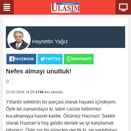
Hayrettin Yağız
FACEBOOK
TWITTER
WHATSAPP
Nefes almayı unuttuk!
0
21-05-2026 14:29
1748
kez okundu.
Yıllardır sektörün bir parçası olarak hayatın içindeyim.
Öyle bir zamandayız ki, tabiri caizse birbirimizi
kucaklamaya hasret kaldık. Önümüz Haziran!. Sektör
olarak Haziran’a hoş geldin demek ve iyi karşılamak
istiyoruz. Öyle zor bir süreçten geçtik ki, ne yaptığımızı,