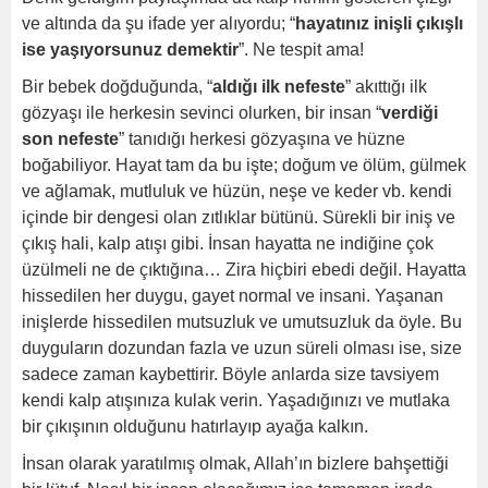
ve altında da şu ifade yer alıyordu; “
hayatınız inişli çıkışlı
ise yaşıyorsunuz demektir
”. Ne tespit ama!
Bir bebek doğduğunda, “
aldığı ilk nefeste
” akıttığı ilk
gözyaşı ile herkesin sevinci olurken, bir insan “
verdiği
son nefeste
” tanıdığı herkesi gözyaşına ve hüzne
boğabiliyor. Hayat tam da bu işte; doğum ve ölüm, gülmek
ve ağlamak, mutluluk ve hüzün, neşe ve keder vb. kendi
içinde bir dengesi olan zıtlıklar bütünü. Sürekli bir iniş ve
çıkış hali, kalp atışı gibi. İnsan hayatta ne indiğine çok
üzülmeli ne de çıktığına… Zira hiçbiri ebedi değil. Hayatta
hissedilen her duygu, gayet normal ve insani. Yaşanan
inişlerde hissedilen mutsuzluk ve umutsuzluk da öyle. Bu
duyguların dozundan fazla ve uzun süreli olması ise, size
sadece zaman kaybettirir. Böyle anlarda size tavsiyem
kendi kalp atışınıza kulak verin. Yaşadığınızı ve mutlaka
bir çıkışının olduğunu hatırlayıp ayağa kalkın.
İnsan olarak yaratılmış olmak, Allah’ın bizlere bahşettiği