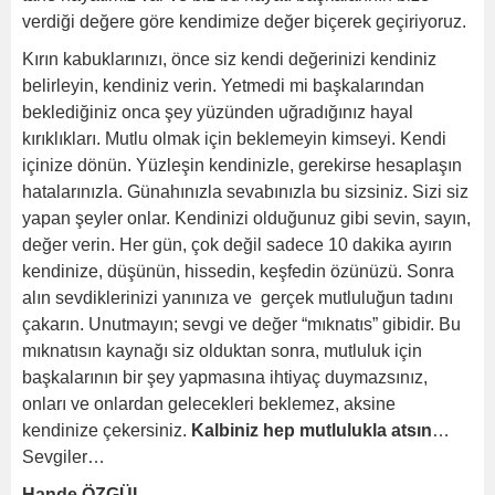
verdiği değere göre kendimize değer biçerek geçiriyoruz.
Kırın kabuklarınızı, önce siz kendi değerinizi kendiniz
belirleyin, kendiniz verin. Yetmedi mi başkalarından
beklediğiniz onca şey yüzünden uğradığınız hayal
kırıklıkları. Mutlu olmak için beklemeyin kimseyi. Kendi
içinize dönün. Yüzleşin kendinizle, gerekirse hesaplaşın
hatalarınızla. Günahınızla sevabınızla bu sizsiniz. Sizi siz
yapan şeyler onlar. Kendinizi olduğunuz gibi sevin, sayın,
değer verin. Her gün, çok değil sadece 10 dakika ayırın
kendinize, düşünün, hissedin, keşfedin özünüzü. Sonra
alın sevdiklerinizi yanınıza ve gerçek mutluluğun tadını
çakarın. Unutmayın; sevgi ve değer “mıknatıs” gibidir. Bu
mıknatısın kaynağı siz olduktan sonra, mutluluk için
başkalarının bir şey yapmasına ihtiyaç duymazsınız,
onları ve onlardan gelecekleri beklemez, aksine
kendinize çekersiniz.
Kalbiniz hep mutlulukla atsın
…
Sevgiler…
Hande ÖZGÜL