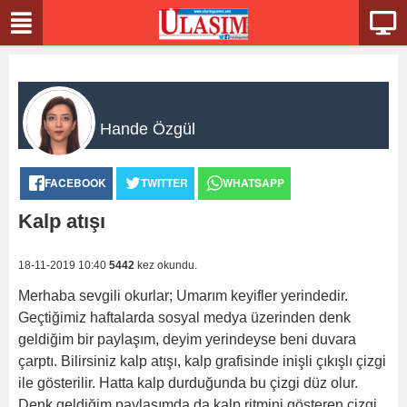
Hande Özgül
FACEBOOK
TWITTER
WHATSAPP
Kalp atışı
18-11-2019 10:40
5442
kez okundu.
Merhaba sevgili okurlar; Umarım keyifler yerindedir.
Geçtiğimiz haftalarda sosyal medya üzerinden denk
geldiğim bir paylaşım, deyim yerindeyse beni duvara
çarptı. Bilirsiniz kalp atışı, kalp grafisinde inişli çıkışlı çizgi
ile gösterilir. Hatta kalp durduğunda bu çizgi düz olur.
Denk geldiğim paylaşımda da kalp ritmini gösteren çizgi