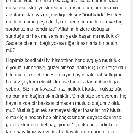
bir lütuf. Nasıl bir insan olacağımız ise tamamen irade
meselesi. İster iyi ister kötü bir insan olun, her insanın
arzulamaktan vazgeçmediği tek şey “
mutluluk
”. Herkes
mutlu olmanın peşinde. İyi de nedir bu mutluluk diye hiç
sordunuz mu kendinize? Allah’ın bizlere doğuştan
sunduğu bir hak mı, şans mı ya da başarı mı mutluluk?
Sadece bize mi bağlı yoksa diğer insanlarla bir bütün
mü?
Hepimiz kendimizi iyi hissettiren her duyguya mutluluk
diyoruz. Bir hediye, güzel bir söz, hatta küçük bir teşekkür
bile mutluluk sebebi. Bakmayın böyle hafif bahsettiğime
bu tarz şeylerin eksiklikleri ise bir o kadar mutsuzluğa
sebep. Sizin anlayacağınız, mutluluk kadar mutsuzluğu
da bunlara bağlamak mümkün. Şimdi size soruyorum; hiç
hayatınızda bir başkası olmadan mutlu olduğunuz oldu
mu? Mutluluğun tek sermayesi diğer insanlar mı? Mutlu
olmak için neden hep bir başkasından duyacaklarımıza,
göreceklerimize bel bağlıyoruz? Çünkü ne acıdır ki; bir
tane hayatımız var ve biz bu hayatı başkalarının bize