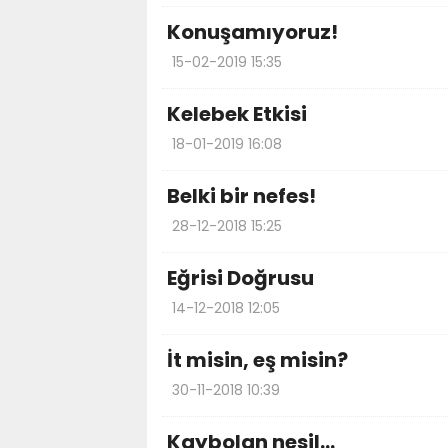
Konuşamıyoruz!
15-02-2019 15:35
Kelebek Etkisi
18-01-2019 16:08
Belki bir nefes!
28-12-2018 15:25
Eğrisi Doğrusu
14-12-2018 12:05
İt misin, eş misin?
30-11-2018 10:39
Kaybolan nesil…