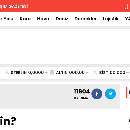
 iade
Isuzu'nun F
r Yolu
Kara
Hava
Deniz
Dernekler
Lojistik
Y
STERLIN
0,0000
ALTIN
000,00
BİST
00.000
11804
OKUNMA
sin?