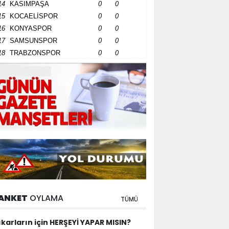
14
KASIMPAŞA
0
0
15
KOCAELİSPOR
0
0
16
KONYASPOR
0
0
17
SAMSUNSPOR
0
0
18
TRABZONSPOR
0
0
ANKET
OYLAMA
TÜMÜ
ıkarların için HERŞEYİ YAPAR MISIN?