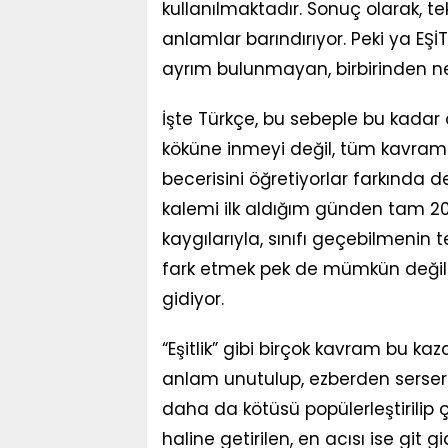
kullanılmaktadır. Sonuç olarak, 
anlamlar barındırıyor. Peki ya EŞİT?
ayrım bulunmayan, birbirinden n
İşte Türkçe, bu sebeple bu kadar 
köküne inmeyi değil, tüm kavramla
becerisini öğretiyorlar farkında de
kalemi ilk aldığım günden tam 20 y
kaygılarıyla, sınıfı geçebilmenin
fark etmek pek de mümkün değil z
gidiyor.
“Eşitlik” gibi birçok kavram bu ka
anlam unutulup, ezberden serseri 
daha da kötüsü popülerleştirilip 
haline getirilen, en acısı ise git g