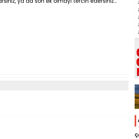
rsınız, ya da son ek olmayı tercih edersiniz...
Ç