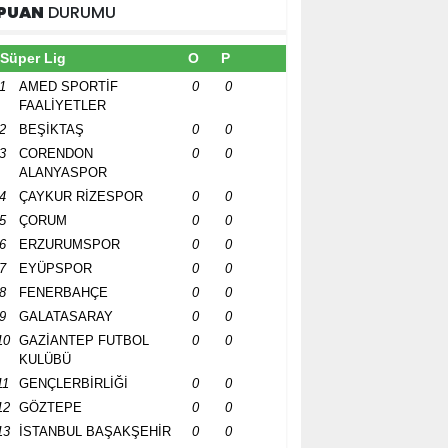
PUAN
DURUMU
Süper Lig
O
P
1
AMED SPORTİF
0
0
FAALİYETLER
2
BEŞİKTAŞ
0
0
3
CORENDON
0
0
ALANYASPOR
4
ÇAYKUR RİZESPOR
0
0
5
ÇORUM
0
0
6
ERZURUMSPOR
0
0
7
EYÜPSPOR
0
0
8
FENERBAHÇE
0
0
9
GALATASARAY
0
0
10
GAZİANTEP FUTBOL
0
0
KULÜBÜ
11
GENÇLERBİRLİĞİ
0
0
12
GÖZTEPE
0
0
13
İSTANBUL BAŞAKŞEHİR
0
0