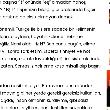
tek başına “it” önünde “eş” olmadan nahoş
 “ EŞİT” hepimizin bildiği gibi aralarında hiçbir
e artık ne de eksik olmayan demek.
önemli. Türkçe ile bizlere sadece bir kelimenin
rın, olayların, hayatın köküne inebilme
ğiliz. Nasıl olabiliriz ki? Ben bunu bugün, elime
ıl sonra fark ettim. Ezberci zihniyet ve not
 tek amaç olarak dayatıldığı eğitim sistemlerinde
aten. Sonrası zincirleme kaza misali alıp başını
zadan nasibini alıyor. Bu kavramların özündeki
mayın gibi her yerde gerekli gereksiz kullanılan,
çağdaş insan olmanın kuralıymış gibi sakız
ide anlamını yitiren, basitleştirilen sözcüklere