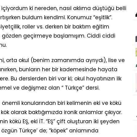
çiyordum ki nereden, nasıl aklıma düştüğü belli
tışırken buldum kendimi. Konumuz “eşitlik”.
yetçilik, roller vs. derken bir baktım eğitim
i gözden geçirmeye başlamışım. Ciddi ciddi
nu.
eni, orta okul (benim zamanımda ayrıydı), lise ve
nırken, bunların her bir kademesinde hayata
e. Bu derslerden biri var ki; okul hayatınızın ilk
mel ve değişmez olan “ Türkçe” dersi.
n önemli konularından biri kelimenin eki ve kökü
 kök olarak baktığımızda ironik anlamlar çıkıyor.
in kökü EŞ, eki İT. “EŞ” çift oluşturan iki şeyden
ise özgün Türkçe’ de; “köpek” anlamında