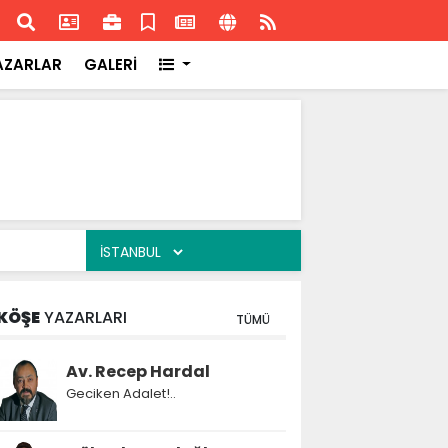
ransa'daki başarısı
Akran
AZARLAR
GALERİ
KÖŞE
YAZARLARI
TÜMÜ
Av. Recep Hardal
Geciken Adalet!..