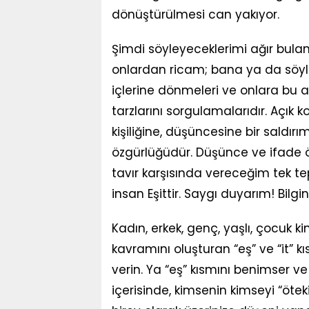
dönüştürülmesi can yakıyor.
Şimdi söyleyeceklerimi ağır bulanl
onlardan ricam; bana ya da söyle
içlerine dönmeleri ve onlara bu a
tarzlarını sorgulamalarıdır. Açık
kişiliğine, düşüncesine bir saldı
özgürlüğüdür. Düşünce ve ifade ö
tavır karşısında vereceğim tek te
insan Eşittir. Saygı duyarım! Bilginiz
Kadın, erkek, genç, yaşlı, çocuk k
kavramını oluşturan “eş” ve “it” k
verin. Ya “eş” kısmını benimser ve k
içerisinde, kimsenin kimseyi “öteki