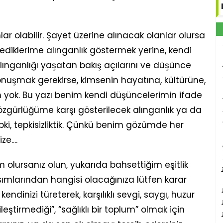
ar olabilir. Şayet üzerine alınacak olanlar olursa
diklerime alınganlık göstermek yerine, kendi
lınganlığı yaşatan bakış açılarını ve düşünce
 konuşmak gerekirse, kimsenin hayatına, kültürüne,
rım yok. Bu yazı benim kendi düşüncelerimin ifade
zgürlüğüme karşı gösterilecek alınganlık ya da
pki, tepkisizliktik. Çünkü benim gözümde her
e....
im olursanız olun, yukarıda bahsettiğim eşitlik
ısımlarından hangisi olacağınıza lütfen karar
endinizi türeterek, karşılıklı sevgi, saygı, huzur
leştirmediği”, “sağlıklı bir toplum” olmak için