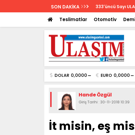
AZETESİ
SON DAKİKA
Biletler 12 saatte
Teslimatlar
Otomotiv
Demi
DOLAR
0,0000
EURO
0,0000
Hande Özgül
Giriş Tarihi : 30-11-2018 10:39
İt misin, eş mi