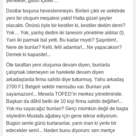
yemekler, gitsin içkiler…
Dostlar boşuna heveslenmeyin. Birileri çıktı ve sektörde
yeni bir oluşum meşalesi yaktı! Hatta güzel şeyler
olacaktı. Önünü öyle bir kestiler ki, kestiler dedim demi?
Yok… Yok, yanlış dedim iki tanesini yönetime aldılar (!).
Yani iki parmak bal yetti. Bu kadar mıydı? Şaşırdım!..
Nere de bunlar? Kelli, felli adamlar!... Ne yapacaksın?
Demek ki kapasite!...
Öte taraftan yeni oluşuma devam diyen, bunlarla
çalışmak istemeyen ve harekete devam diyen
arkadaşlarda firma sahibi diye tutturmuş. Yahu arkadaş
2700 F1 Belgeli sektör mensubu var. Bunları yok
sayamazsın!... Mesela TOFED’in merkez yönetiminde.
Başkan da dâhil belki de 10 kişi firma sahibi değiller!...
Yok mu sayacağız bunları? Gerçi mümkün değil de başta
söyledim Mustafa ağabey için gene tekrar ediyorum.
Bugün senle günü kurtaranlar, yarın inan ki yerle bir
edecekler seni!... Neden bunu diyorum: sen mertçe