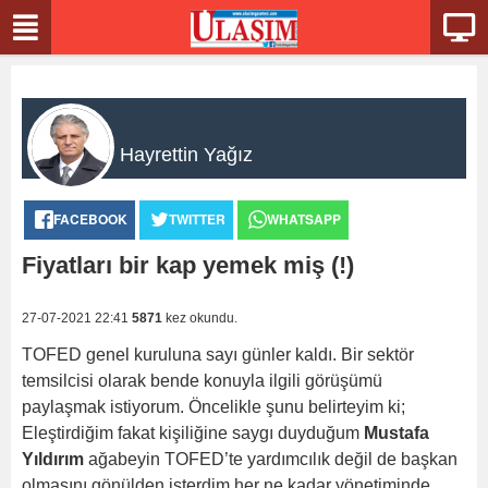
Hayrettin Yağız
FACEBOOK
TWITTER
WHATSAPP
Fiyatları bir kap yemek miş (!)
27-07-2021 22:41
5871
kez okundu.
TOFED genel kuruluna sayı günler kaldı. Bir sektör
temsilcisi olarak bende konuyla ilgili görüşümü
paylaşmak istiyorum. Öncelikle şunu belirteyim ki;
Eleştirdiğim fakat kişiliğine saygı duyduğum
Mustafa
Yıldırım
ağabeyin TOFED’te yardımcılık değil de başkan
olmasını gönülden isterdim her ne kadar yönetiminde