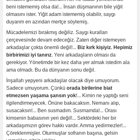
beni istememiş olsa da!... İnsan düşmanının bile yiğit
olmasını ister. Yiğit adam istememiş olabilir, saygı
duyarım en azından mertçe söylemiş.
Mücadelemizi bırakmış değiliz. Saygı kuralları
çerçevesinde devam edeceğiz. Zaten diğer istemeyen
arkadaşlar çokta önemli değil!...
Biz kırk kişiyiz. Hepimiz
birbirimizi iyi tanırız
. Yeni arkadaşların olması da
gerekiyor. Yönetimde bir kez daha yer almak istedim ala
ama olmadı. Bu da dünyanın sonu değil.
İnşallah yepyeni arkadaşlar olacak diye umuyorum.
Sadece umuyorum. Çünkü
orada birilerine biat
etmezsen yaşama şansın yok
!... Kimin ne yaptığı seni
ilgilendirmeyecek. Önüne bakacaksın. Nemanı alıp,
susacaksın!... Ben susmadım. Susmamda!... Orası
kimsenin babasının yeri değil!... Sektördeki her bir
arkadaşımızın görev hakkı vardır. Amma yedirmezler!...
Çöreklenmişler. Oturmuşlar sofranın başına, gelsin