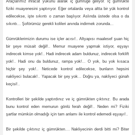
Araçlarımız ihracat yükünü alarak iç gümrüğe geliyor. İç gümrükte
fiziki muayenesini yaptırıyor. Eğer ortalarda veya altta bir yük kontrol
edilecekse, işte sıkıntı o zaman başlıyor. Aslında üstede olsa o da
sıkıntı... Şoförümüz gerekli kolileri anında indirmek zorunda...
Gümrüklerimizin durumu ise içler acısı!.. Altyapısı maalesef şuan hiç
bir şeye müsait değil!.. Memur muayene yapmak istiyor, eşyayı
indirecek kimse yok!.. Hadi indirecek adam buldunuz, indirecek forklift
yok!.. Hadi onu da buldunuz, rampa yok!... O yok, bu yok kısaca
hiçbir şey yok!.. Neticede kontrol edilecekse, bunların hepsini
nakliyeci bulacak!.. Yapacak bir şey yok... Doğru ya, nakliyeci günah
keçisi!..
Kontrolleri bir şekilde yaptırdınız ve iç gümrükten çıktınız. Bu arada
bunu kontrol eden memurun gönlü ferah değil!.. Neden mi? Fiziki
şartlar mümkün olmadığı için tam anlamı ile kontrol edemedi eşyayı!..
Bir şekilde çıktınız iç gümrükten.... Nakliyecinin derdi bitti mi? Biter