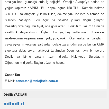
ama ya kapı gümrüğü orda iş değişir!.. Örneğin Avrupa'ya acılan en
yoğun kapımız KAPIKULE!.. Kapak açma 150 TL!... Komple indirme
600 TL!.. Ya araçtaki yük kolili ise, dökme yük ise işte o zaman da
800'den başlayıp, ucu açık bir şekilde yukarı doğru çıkıyor.
Pazarlığınıza bağlı bu fiyat, ona göre artar!.. Forklifi mi lazım? Onu da
saatlik kiralayacaksın!.. Öyle 3 kuruşa, beş köfte yok…
Kısacası
nakliyecinin yaşama sansı yok, yok, yok!
.. Öte taraftan ambalajların
veya eşyanın yetersiz şartlardan dolayı zarar görmesi ve bunun CMR
sigortası dolayısıyla nakliyeci tarafından ödenmesi ayrı bir sorun.
Dedik ya birine paramı lazım diye!.. Nakliyeci: Buradayım
Öğretmenim diyor!.. Başka söze ne hacet.
Caner Tan
E-Mail:
caner.tan@tanlojistic.com.tr
DİĞER YAZILARI
sdfsdf d