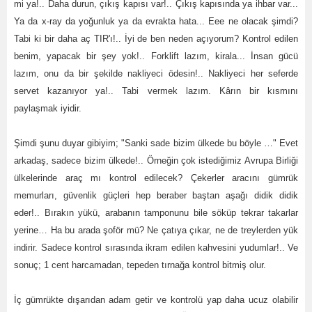
mi ya!.. Daha durun, çıkış kapısı var!.. Çıkış kapısında ya ihbar var...
Ya da x-ray da yoğunluk ya da evrakta hata... Eee ne olacak şimdi?
Tabi ki bir daha aç TIR'ı!.. İyi de ben neden açıyorum? Kontrol edilen
benim, yapacak bir şey yok!.. Forklift lazım, kirala... İnsan gücü
lazım, onu da bir şekilde nakliyeci ödesin!.. Nakliyeci her seferde
servet kazanıyor ya!.. Tabi vermek lazım. Kârın bir kısmını
paylaşmak iyidir.
Şimdi şunu duyar gibiyim; "Sanki sade bizim ülkede bu böyle …" Evet
arkadaş, sadece bizim ülkede!.. Örneğin çok istediğimiz Avrupa Birliği
ülkelerinde araç mı kontrol edilecek? Çekerler aracını gümrük
memurları, güvenlik güçleri hep beraber baştan aşağı didik didik
eder!.. Bırakın yükü, arabanın tamponunu bile söküp tekrar takarlar
yerine… Ha bu arada şoför mü? Ne çatıya çıkar, ne de treylerden yük
indirir. Sadece kontrol sırasında ikram edilen kahvesini yudumlar!.. Ve
sonuç; 1 cent harcamadan, tepeden tırnağa kontrol bitmiş olur.
İç gümrükte dışarıdan adam getir ve kontrolü yap daha ucuz olabilir