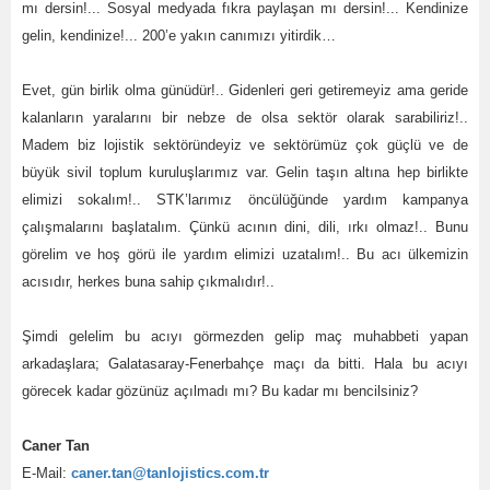
mı dersin!... Sosyal medyada fıkra paylaşan mı dersin!... Kendinize
gelin, kendinize!... 200’e yakın canımızı yitirdik…
Evet, gün birlik olma günüdür!.. Gidenleri geri getiremeyiz ama geride
kalanların yaralarını bir nebze de olsa sektör olarak sarabiliriz!..
Madem biz lojistik sektöründeyiz ve sektörümüz çok güçlü ve de
büyük sivil toplum kuruluşlarımız var. Gelin taşın altına hep birlikte
elimizi sokalım!.. STK’larımız öncülüğünde yardım kampanya
çalışmalarını başlatalım. Çünkü acının dini, dili, ırkı olmaz!.. Bunu
görelim ve hoş görü ile yardım elimizi uzatalım!.. Bu acı ülkemizin
acısıdır, herkes buna sahip çıkmalıdır!..
Şimdi gelelim bu acıyı görmezden gelip maç muhabbeti yapan
arkadaşlara; Galatasaray-Fenerbahçe maçı da bitti. Hala bu acıyı
görecek kadar gözünüz açılmadı mı? Bu kadar mı bencilsiniz?
Caner Tan
E-Mail:
caner.tan@tanlojistics.com.tr