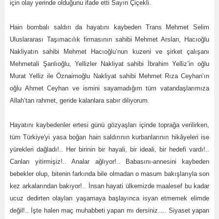
için olay yerinde olduğunu ifade etti Sayın Çiçekli.
Hain bombalı saldırı da hayatını kaybeden Trans Mehmet Selim
Uluslararası Taşımacılık firmasının sahibi Mehmet Arslan, Hacıoğlu
Nakliyatın sahibi Mehmet Hacıoğlu’nun kuzeni ve şirket çalışanı
Mehmetali Şanlıoğlu, Yellizler Nakliyat sahibi İbrahim Yelliz’in oğlu
Murat Yelliz ile Öznaimoğlu Nakliyat sahibi Mehmet Rıza Ceyhan’ın
oğlu Ahmet Ceyhan ve ismini sayamadığım tüm vatandaşlarımıza
Allah’tan rahmet, geride kalanlara sabır diliyorum.
Hayatını kaybedenler ertesi günü gözyaşları içinde toprağa verilirken,
tüm Türkiye'yi yasa boğan hain saldırının kurbanlarının hikâyeleri ise
yürekleri dağladı!.. Her birinin bir hayali, bir ideali, bir hedefi vardı!..
Canları yitirmişiz!.. Analar ağlıyor!.. Babasını-annesini kaybeden
bebekler olup, bitenin farkında bile olmadan o masum bakışlarıyla son
kez arkalarından bakıyor!.. İnsan hayati ülkemizde maalesef bu kadar
ucuz dedirten olayları yaşamaya başlayınca isyan etmemek elimde
değil!.. İşte halen maç muhabbeti yapan mı dersiniz…. Siyaset yapan