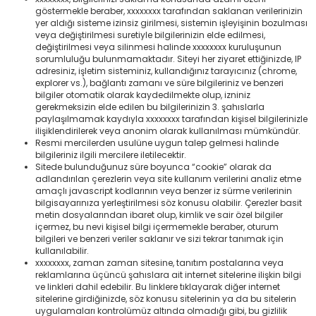
göstermekle beraber, xxxxxxxx tarafından saklanan verilerinizin
yer aldığı sisteme izinsiz girilmesi, sistemin işleyişinin bozulması
veya değiştirilmesi suretiyle bilgilerinizin elde edilmesi,
değiştirilmesi veya silinmesi halinde xxxxxxxx kuruluşunun
sorumluluğu bulunmamaktadır. Siteyi her ziyaret ettiğinizde, IP
adresiniz, işletim sisteminiz, kullandığınız tarayıcınız (chrome,
explorer vs.), bağlantı zamanı ve süre bilgileriniz ve benzeri
bilgiler otomatik olarak kaydedilmekte olup, izniniz
gerekmeksizin elde edilen bu bilgilerinizin 3. şahıslarla
paylaşılmamak kaydıyla xxxxxxxx tarafından kişisel bilgilerinizle
ilişiklendirilerek veya anonim olarak kullanılması mümkündür.
Resmi mercilerden usulüne uygun talep gelmesi halinde
bilgileriniz ilgili mercilere iletilecektir.
Sitede bulunduğunuz süre boyunca “cookie” olarak da
adlandırılan çerezlerin veya site kullanım verilerini analiz etme
amaçlı javascript kodlarının veya benzer iz sürme verilerinin
bilgisayarınıza yerleştirilmesi söz konusu olabilir. Çerezler basit
metin dosyalarından ibaret olup, kimlik ve sair özel bilgiler
içermez, bu nevi kişisel bilgi içermemekle beraber, oturum
bilgileri ve benzeri veriler saklanır ve sizi tekrar tanımak için
kullanılabilir.
xxxxxxxx, zaman zaman sitesine, tanıtım postalarına veya
reklamlarına üçüncü şahıslara ait internet sitelerine ilişkin bilgi
ve linkleri dahil edebilir. Bu linklere tıklayarak diğer internet
sitelerine girdiğinizde, söz konusu sitelerinin ya da bu sitelerin
uygulamaları kontrolümüz altında olmadığı gibi, bu gizlilik