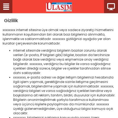
Gizlilik
xxxxxxxx internet sitesine üye olmak veya sadece ziyaretçi hizmetlerini
kullanmanın koşullarından biri olarak bazı bilgileriniz alınmakta,
işlenmekte ve saklanmaktadır. xxxxxxxx gizliliğinizi aşağıda yer alan
kurallar çerçevesinde korumaktadır.
internet sitesinde verdiğiniz bilgilerin bazıları zorunlu olarak
verilen (e-posta, IP bilgileri gibi) bilgiler, bazıları da tercihinize
bağlı olarak bize verdiğiniz veya erişmemize onay verdiğiniz
bilgilerdir. xxxxxxxx, verdiğiniz bu bilgiler ile varsa sağladığınız
içerikleri dilediği sürece, bilgiler ve içerikler tarafınızdan silinse
dahi saklayabilir.
xxxxxxxx, e-posta adresi ve diğer iletişim bilgilerinizi hesabınızla
ilgili işlem yapmak, gerektiğinde sizinle iletişime geçilmesini
sağlamak, bilgilendirme yapmak için kullanmaktadır. xxxxxxxx,
verdiğiniz bilgileri ve varsa sağladığınız içerikleri kendine veya
başkalarına ait reklam, tanıtım, bildiri, duyurular için kullanabilir.
Bilgilerin anonimleştirilmek şartıyla tarafımızca kullanılması
veya üçüncü kişilerle paylaşılması da mümkündür. xxxxxxxx
üyeliği gizlenemediğinden, üye olduğunuz bilgisi kamuya açık
olacaktır.
xxxxxxxx, bilgilerinizi saklama konusunda azami özeni