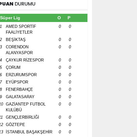
PUAN
DURUMU
Süper Lig
O
P
1
AMED SPORTİF
0
0
FAALİYETLER
2
BEŞİKTAŞ
0
0
3
CORENDON
0
0
ALANYASPOR
4
ÇAYKUR RİZESPOR
0
0
5
ÇORUM
0
0
6
ERZURUMSPOR
0
0
7
EYÜPSPOR
0
0
8
FENERBAHÇE
0
0
9
GALATASARAY
0
0
10
GAZİANTEP FUTBOL
0
0
KULÜBÜ
11
GENÇLERBİRLİĞİ
0
0
12
GÖZTEPE
0
0
13
İSTANBUL BAŞAKŞEHİR
0
0