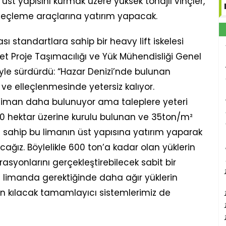
 üst yapısını kurmak üzere yüksek tonajlı vinçler,
lleçleme araçlarına yatırım yapacak.
ası standartlara sahip bir heavy lift iskelesi
 Proje Taşımacılığı ve Yük Mühendisliği Genel
yle sürdürdü: “Hazar Denizi’nde bulunan
i ve elleçlenmesinde yetersiz kalıyor.
i liman daha bulunuyor ama taleplere yeteri
0 hektar üzerine kurulu bulunan ve 35ton/m²
 sahip bu limanın üst yapısına yatırım yaparak
ağız. Böylelikle 600 ton’a kadar olan yüklerin
rasyonlarını gerçekleştirebilecek sabit bir
a limanda gerektiğinde daha ağır yüklerin
 kılacak tamamlayıcı sistemlerimiz de