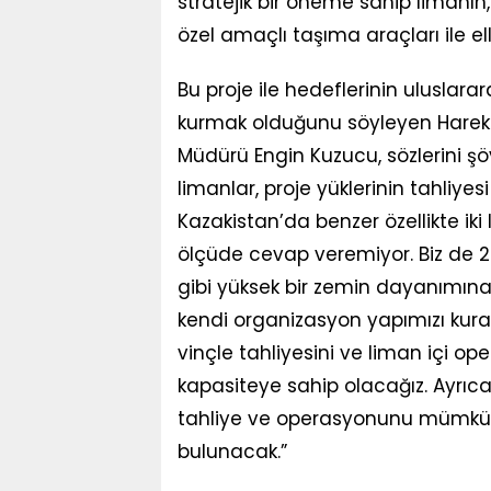
stratejik bir öneme sahip limanın,
özel amaçlı taşıma araçları ile e
Bu proje ile hedeflerinin uluslarar
kurmak olduğunu söyleyen Hareket
Müdürü Engin Kuzucu, sözlerini şö
limanlar, proje yüklerinin tahliyes
Kazakistan’da benzer özellikte ik
ölçüde cevap veremiyor. Biz de 2
gibi yüksek bir zemin dayanımına
kendi organizasyon yapımızı kurac
vinçle tahliyesini ve liman içi ope
kapasiteye sahip olacağız. Ayrıc
tahliye ve operasyonunu mümkün
bulunacak.”