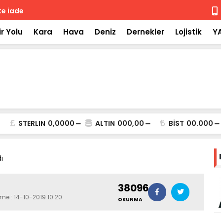
 iade
Isuzu'nun F
r Yolu
Kara
Hava
Deniz
Dernekler
Lojistik
Y
STERLIN
0,0000
ALTIN
000,00
BİST
00.000
ı
38096
me : 14-10-2019 10:20
OKUNMA