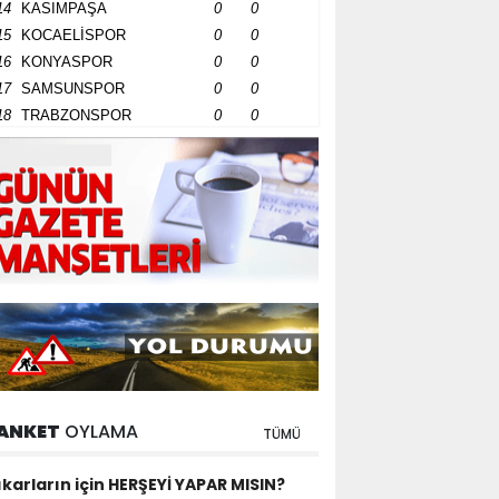
14
KASIMPAŞA
0
0
15
KOCAELİSPOR
0
0
16
KONYASPOR
0
0
17
SAMSUNSPOR
0
0
18
TRABZONSPOR
0
0
ANKET
OYLAMA
TÜMÜ
ıkarların için HERŞEYİ YAPAR MISIN?