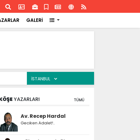
ransa'daki başarısı
Akran
AZARLAR
GALERİ
KÖŞE
YAZARLARI
TÜMÜ
Av. Recep Hardal
Geciken Adalet!..