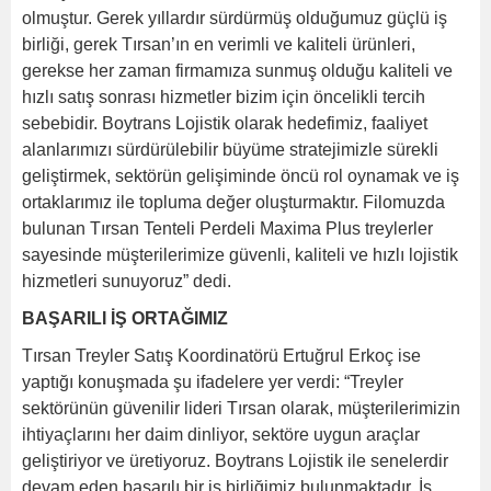
olmuştur. Gerek yıllardır sürdürmüş olduğumuz güçlü iş
birliği, gerek Tırsan’ın en verimli ve kaliteli ürünleri,
gerekse her zaman firmamıza sunmuş olduğu kaliteli ve
hızlı satış sonrası hizmetler bizim için öncelikli tercih
sebebidir. Boytrans Lojistik olarak hedefimiz, faaliyet
alanlarımızı sürdürülebilir büyüme stratejimizle sürekli
geliştirmek, sektörün gelişiminde öncü rol oynamak ve iş
ortaklarımız ile topluma değer oluşturmaktır. Filomuzda
bulunan Tırsan Tenteli Perdeli Maxima Plus treylerler
sayesinde müşterilerimize güvenli, kaliteli ve hızlı lojistik
hizmetleri sunuyoruz” dedi.
BAŞARILI İŞ ORTAĞIMIZ
Tırsan Treyler Satış Koordinatörü Ertuğrul Erkoç ise
yaptığı konuşmada şu ifadelere yer verdi: “Treyler
sektörünün güvenilir lideri Tırsan olarak, müşterilerimizin
ihtiyaçlarını her daim dinliyor, sektöre uygun araçlar
geliştiriyor ve üretiyoruz. Boytrans Lojistik ile senelerdir
devam eden başarılı bir iş birliğimiz bulunmaktadır. İş