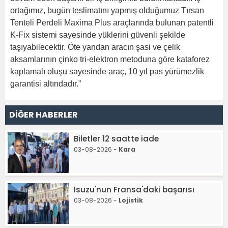
ortağımız, bugün teslimatını yapmış olduğumuz Tırsan
Tenteli Perdeli Maxima Plus araçlarında bulunan patentli
K-Fix sistemi sayesinde yüklerini güvenli şekilde
taşıyabilecektir. Öte yandan aracın şasi ve çelik
aksamlarının çinko tri-elektron metoduna göre kataforez
kaplamalı oluşu sayesinde araç, 10 yıl pas yürümezlik
garantisi altındadır.”
DİĞER HABERLER
Biletler 12 saatte iade
03-08-2026 -
Kara
Isuzu'nun Fransa'daki başarısı
03-08-2026 -
Lojistik