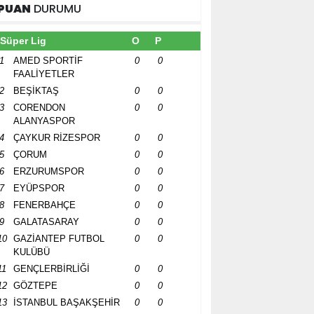
PUAN
DURUMU
Süper Lig
O
P
1
AMED SPORTİF
0
0
FAALİYETLER
2
BEŞİKTAŞ
0
0
3
CORENDON
0
0
ALANYASPOR
4
ÇAYKUR RİZESPOR
0
0
5
ÇORUM
0
0
6
ERZURUMSPOR
0
0
7
EYÜPSPOR
0
0
8
FENERBAHÇE
0
0
9
GALATASARAY
0
0
10
GAZİANTEP FUTBOL
0
0
KULÜBÜ
11
GENÇLERBİRLİĞİ
0
0
12
GÖZTEPE
0
0
13
İSTANBUL BAŞAKŞEHİR
0
0