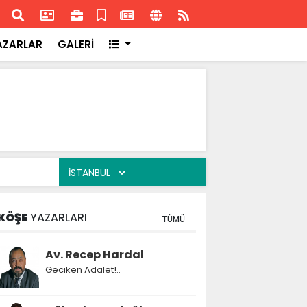
ransa'daki başarısı
Akran
AZARLAR
GALERİ
KÖŞE
YAZARLARI
TÜMÜ
Av. Recep Hardal
Geciken Adalet!..