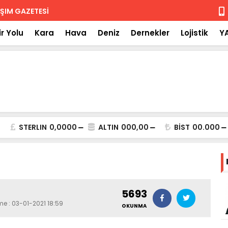
 iade
Isuzu'nun F
r Yolu
Kara
Hava
Deniz
Dernekler
Lojistik
Y
STERLIN
0,0000
ALTIN
000,00
BİST
00.000
5693
me : 03-01-2021 18:59
OKUNMA