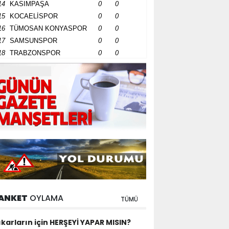
14
KASIMPAŞA
0
0
15
KOCAELİSPOR
0
0
16
TÜMOSAN KONYASPOR
0
0
17
SAMSUNSPOR
0
0
18
TRABZONSPOR
0
0
ANKET
OYLAMA
TÜMÜ
ıkarların için HERŞEYİ YAPAR MISIN?