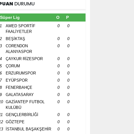
PUAN
DURUMU
Süper Lig
O
P
1
AMED SPORTİF
0
0
FAALİYETLER
2
BEŞİKTAŞ
0
0
3
CORENDON
0
0
ALANYASPOR
4
ÇAYKUR RİZESPOR
0
0
5
ÇORUM
0
0
6
ERZURUMSPOR
0
0
7
EYÜPSPOR
0
0
8
FENERBAHÇE
0
0
9
GALATASARAY
0
0
10
GAZİANTEP FUTBOL
0
0
KULÜBÜ
11
GENÇLERBİRLİĞİ
0
0
12
GÖZTEPE
0
0
13
İSTANBUL BAŞAKŞEHİR
0
0