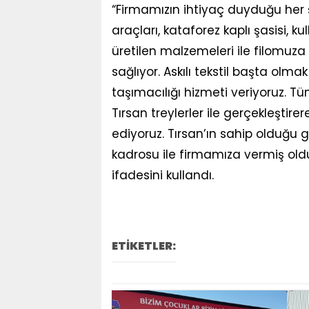
“Firmamızın ihtiyaç duyduğu her ş
araçları, kataforez kaplı şasisi, k
üretilen malzemeleri ile filomuza
sağlıyor. Askılı tekstil başta ol
taşımacılığı hizmeti veriyoruz. T
Tırsan treylerler ile gerçekleşt
ediyoruz. Tırsan’ın sahip olduğu
kadrosu ile firmamıza vermiş ol
ifadesini kullandı.
ETİKETLER: