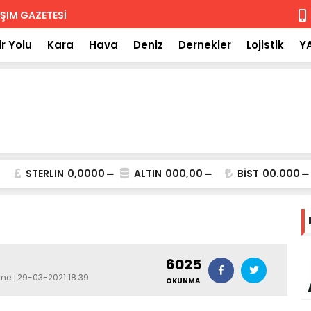
 iade
Isuzu'nun F
r Yolu
Kara
Hava
Deniz
Dernekler
Lojistik
Y
STERLIN
0,0000
ALTIN
000,00
BİST
00.000
6025
eme : 29-03-2021 18:39
OKUNMA