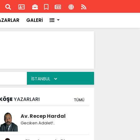
ransa'daki başarısı
Akran
AZARLAR
GALERİ
KÖŞE
YAZARLARI
TÜMÜ
Av. Recep Hardal
Geciken Adalet!..