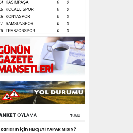
14
KASIMPAŞA
0
0
15
KOCAELİSPOR
0
0
16
KONYASPOR
0
0
17
SAMSUNSPOR
0
0
18
TRABZONSPOR
0
0
ANKET
OYLAMA
TÜMÜ
ıkarların için HERŞEYİ YAPAR MISIN?