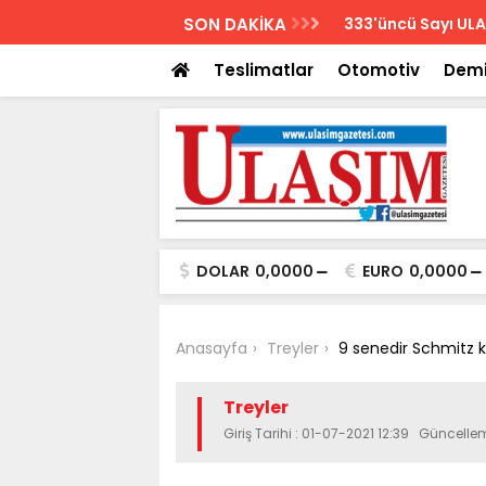
AZETESİ
SON DAKİKA
Biletler 12 saatte
Teslimatlar
Otomotiv
Demi
DOLAR
0,0000
EURO
0,0000
Anasayfa
Treyler
9 senedir Schmitz 
Treyler
Giriş Tarihi : 01-07-2021 12:39 Güncelle