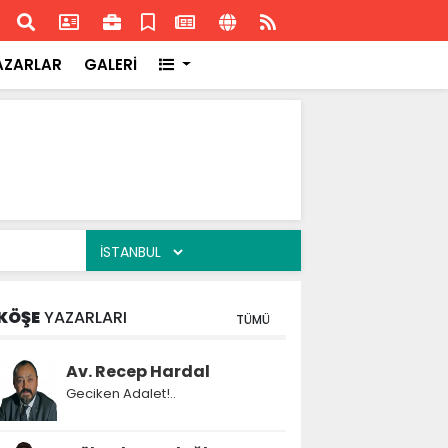
ransa'daki başarısı
Akran
AZARLAR
GALERİ
KÖŞE
YAZARLARI
TÜMÜ
Av. Recep Hardal
Geciken Adalet!..