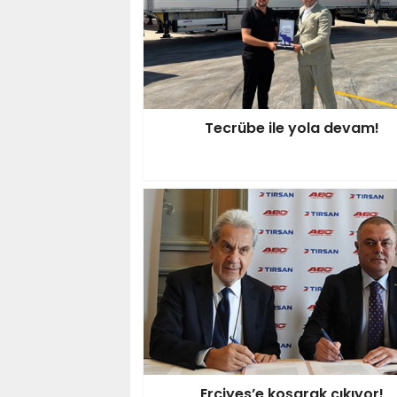
Tecrübe ile yola devam!
Erciyes’e koşarak çıkıyor!