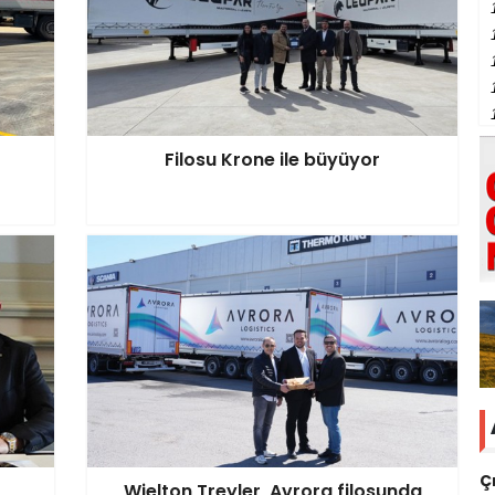
Filosu Krone ile büyüyor
Ç
Wielton Treyler, Avrora filosunda