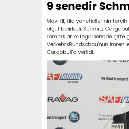
9 senedir Schm
Mavi fil, filo yöneticilerinin terc
ölçüt belirledi. Schmitz Cargobul
römorklar kategorilerinde çifte g
VerkehrsRundschau'nun imrenil
Cargobull’a verildi.