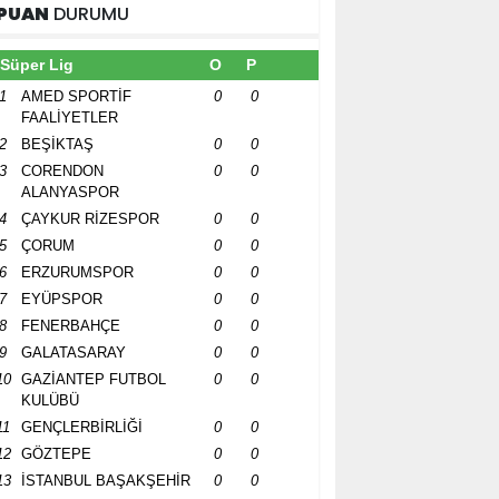
PUAN
DURUMU
Süper Lig
O
P
1
AMED SPORTİF
0
0
FAALİYETLER
2
BEŞİKTAŞ
0
0
3
CORENDON
0
0
ALANYASPOR
4
ÇAYKUR RİZESPOR
0
0
5
ÇORUM
0
0
6
ERZURUMSPOR
0
0
7
EYÜPSPOR
0
0
8
FENERBAHÇE
0
0
9
GALATASARAY
0
0
10
GAZİANTEP FUTBOL
0
0
KULÜBÜ
11
GENÇLERBİRLİĞİ
0
0
12
GÖZTEPE
0
0
13
İSTANBUL BAŞAKŞEHİR
0
0