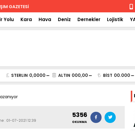
 iade
Isuzu'nun F
r Yolu
Kara
Hava
Deniz
Dernekler
Lojistik
Y
STERLIN
0,0000
ALTIN
000,00
BİST
00.000
kazanıyor
5356
me : 01-07-2021 12:39
OKUNMA