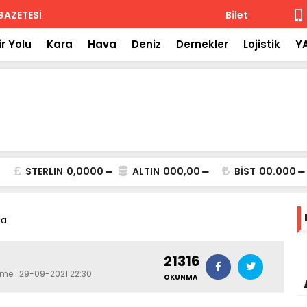
 iade
Isuzu'nun F
r Yolu
Kara
Hava
Deniz
Dernekler
Lojistik
Y
STERLIN
0,0000
ALTIN
000,00
BİST
00.000
da
21316
eme : 29-09-2021 22:30
OKUNMA