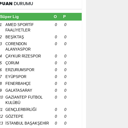
PUAN
DURUMU
Süper Lig
O
P
1
AMED SPORTİF
0
0
FAALİYETLER
2
BEŞİKTAŞ
0
0
3
CORENDON
0
0
ALANYASPOR
4
ÇAYKUR RİZESPOR
0
0
5
ÇORUM
0
0
6
ERZURUMSPOR
0
0
7
EYÜPSPOR
0
0
8
FENERBAHÇE
0
0
9
GALATASARAY
0
0
10
GAZİANTEP FUTBOL
0
0
KULÜBÜ
11
GENÇLERBİRLİĞİ
0
0
12
GÖZTEPE
0
0
13
İSTANBUL BAŞAKŞEHİR
0
0