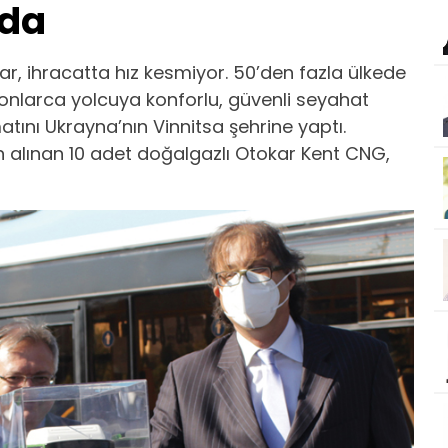
’da
r, ihracatta hız kesmiyor. 50’den fazla ülkede
yonlarca yolcuya konforlu, güvenli seyahat
tını Ukrayna’nın Vinnitsa şehrine yaptı.
an alınan 10 adet doğalgazlı Otokar Kent CNG,