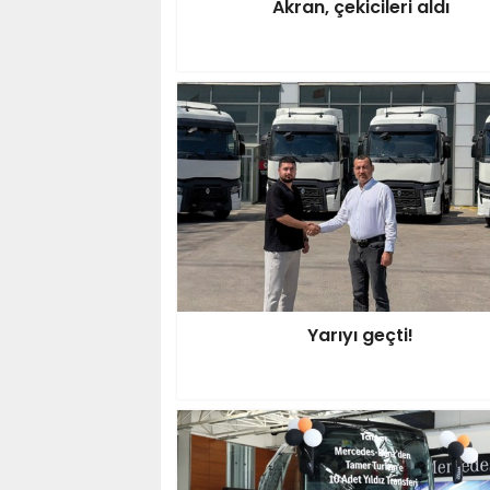
Akran, çekicileri aldı
Yarıyı geçti!