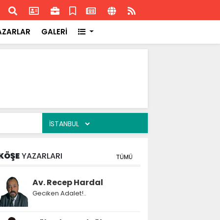
ransa'daki başarısı
Akran
AZARLAR
GALERİ
KÖŞE
YAZARLARI
TÜMÜ
Av. Recep Hardal
Geciken Adalet!..