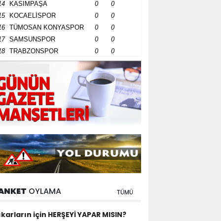
14
KASIMPAŞA
0
0
15
KOCAELİSPOR
0
0
16
TÜMOSAN KONYASPOR
0
0
17
SAMSUNSPOR
0
0
18
TRABZONSPOR
0
0
ANKET
OYLAMA
TÜMÜ
ıkarların için HERŞEYİ YAPAR MISIN?