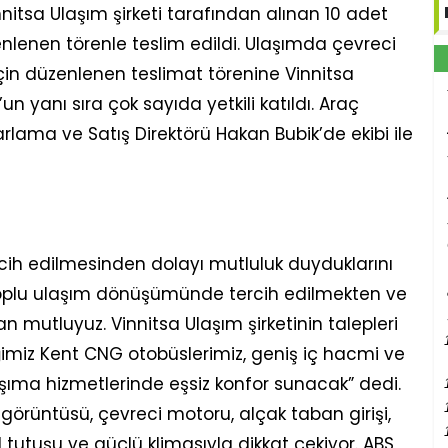
nnitsa Ulaşım şirketi tarafından alınan 10 adet
lenen törenle teslim edildi. Ulaşımda çevreci
çin düzenlenen teslimat törenine Vinnitsa
n yanı sıra çok sayıda yetkili katıldı. Araç
lama ve Satış Direktörü Hakan Bubik’de ekibi ile
cih edilmesinden dolayı mutluluk duyduklarını
n toplu ulaşım dönüşümünde tercih edilmekten ve
 mutluyuz. Vinnitsa Ulaşım şirketinin talepleri
ğimiz Kent CNG otobüslerimiz, geniş iç hacmi ve
taşıma hizmetlerinde eşsiz konfor sunacak” dedi.
 görüntüsü, çevreci motoru, alçak taban girişi,
 tutuşu ve güçlü klimasıyla dikkat çekiyor. ABS,