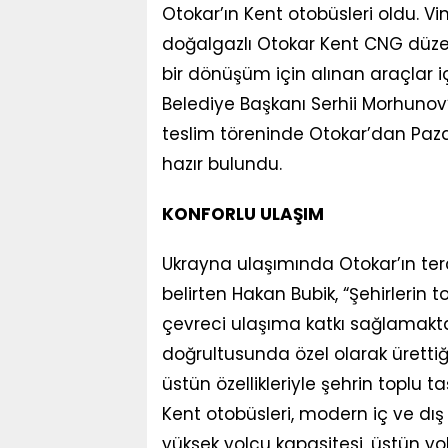
Otokar’ın Kent otobüsleri oldu. Vi
doğalgazlı Otokar Kent CNG düzen
bir dönüşüm için alınan araçlar i
Belediye Başkanı Serhii Morhunov’u
teslim töreninde Otokar’dan Pazar
hazır bulundu.
KONFORLU ULAŞIM
Ukrayna ulaşımında Otokar’ın ter
belirten Hakan Bubik, “Şehirleri
çevreci ulaşıma katkı sağlamaktan
doğrultusunda özel olarak üretti
üstün özellikleriyle şehrin toplu 
Kent otobüsleri, modern iç ve dış
yüksek yolcu kapasitesi, üstün yol