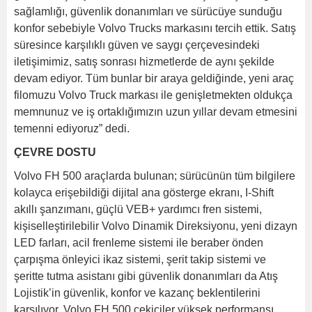
sağlamlığı, güvenlik donanımları ve sürücüye sunduğu
konfor sebebiyle Volvo Trucks markasını tercih ettik. Satış
süresince karşılıklı güven ve saygı çerçevesindeki
iletişimimiz, satış sonrası hizmetlerde de aynı şekilde
devam ediyor. Tüm bunlar bir araya geldiğinde, yeni araç
filomuzu Volvo Truck markası ile genişletmekten oldukça
memnunuz ve iş ortaklığımızın uzun yıllar devam etmesini
temenni ediyoruz” dedi.
ÇEVRE DOSTU
Volvo FH 500 araçlarda bulunan; sürücünün tüm bilgilere
kolayca erişebildiği dijital ana gösterge ekranı, I-Shift
akıllı şanzımanı, güçlü VEB+ yardımcı fren sistemi,
kişiselleştirilebilir Volvo Dinamik Direksiyonu, yeni dizayn
LED farları, acil frenleme sistemi ile beraber önden
çarpışma önleyici ikaz sistemi, şerit takip sistemi ve
şeritte tutma asistanı gibi güvenlik donanımları da Atış
Lojistik’in güvenlik, konfor ve kazanç beklentilerini
karşılıyor. Volvo FH 500 çekiciler yüksek performansı,