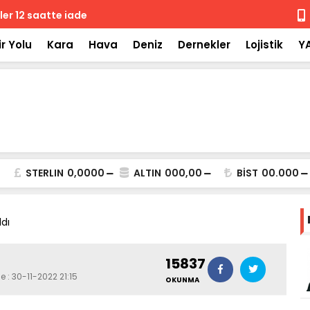
 iade
Isuzu'nun F
r Yolu
Kara
Hava
Deniz
Dernekler
Lojistik
Y
STERLIN
0,0000
ALTIN
000,00
BİST
00.000
ldı
15837
e : 30-11-2022 21:15
OKUNMA