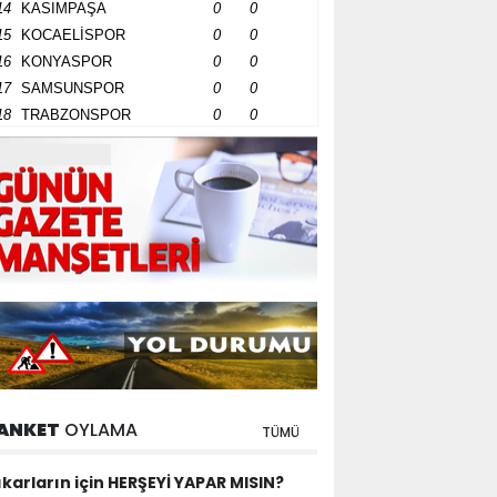
14
KASIMPAŞA
0
0
15
KOCAELİSPOR
0
0
16
KONYASPOR
0
0
17
SAMSUNSPOR
0
0
18
TRABZONSPOR
0
0
ANKET
OYLAMA
TÜMÜ
ıkarların için HERŞEYİ YAPAR MISIN?