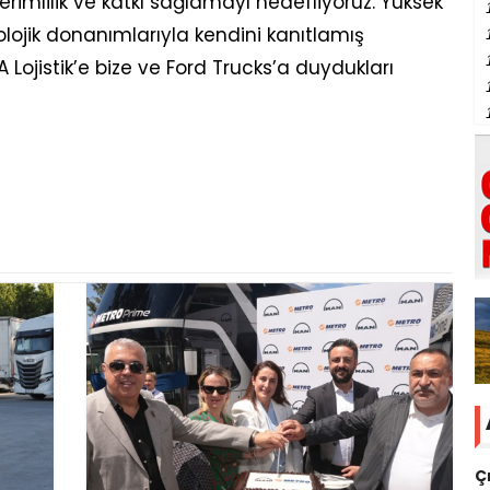
imlilik ve katkı sağlamayı hedefliyoruz. Yüksek
olojik donanımlarıyla kendini kanıtlamış
Lojistik’e bize ve Ford Trucks’a duydukları
Ç