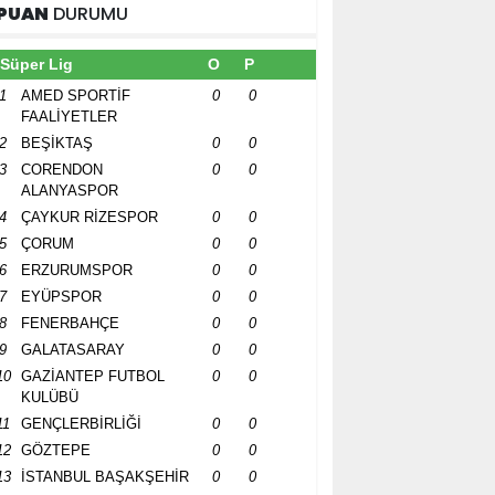
PUAN
DURUMU
Süper Lig
O
P
1
AMED SPORTİF
0
0
FAALİYETLER
2
BEŞİKTAŞ
0
0
3
CORENDON
0
0
ALANYASPOR
4
ÇAYKUR RİZESPOR
0
0
5
ÇORUM
0
0
6
ERZURUMSPOR
0
0
7
EYÜPSPOR
0
0
8
FENERBAHÇE
0
0
9
GALATASARAY
0
0
10
GAZİANTEP FUTBOL
0
0
KULÜBÜ
11
GENÇLERBİRLİĞİ
0
0
12
GÖZTEPE
0
0
13
İSTANBUL BAŞAKŞEHİR
0
0