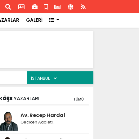
ransa'daki başarısı
Akran
AZARLAR
GALERİ
KÖŞE
YAZARLARI
TÜMÜ
Av. Recep Hardal
Geciken Adalet!..