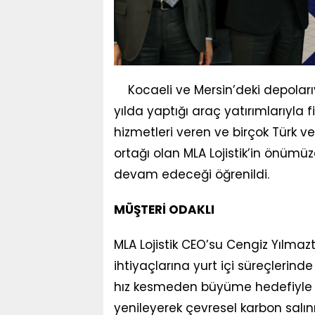
Kocaeli ve Mersin’deki depolarıy
yılda yaptığı araç yatırımlarıyla f
hizmetleri veren ve birçok Türk ve
ortağı olan MLA Lojistik’in önümü
devam edeceği öğrenildi.
MÜŞTERİ ODAKLI
MLA Lojistik CEO’su Cengiz Yılmaztü
ihtiyaçlarına yurt içi süreçlerind
hız kesmeden büyüme hedefiyle çal
yenileyerek çevresel karbon salı