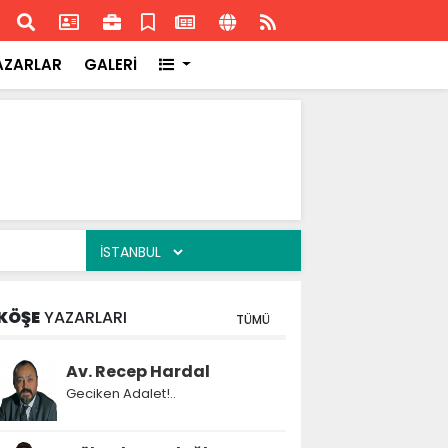
ransa'daki başarısı
Akran
AZARLAR
GALERİ
KÖŞE
YAZARLARI
TÜMÜ
Av. Recep Hardal
Geciken Adalet!..