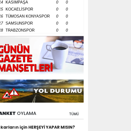
14
KASIMPAŞA
0
0
15
KOCAELİSPOR
0
0
16
TÜMOSAN KONYASPOR
0
0
17
SAMSUNSPOR
0
0
18
TRABZONSPOR
0
0
ANKET
OYLAMA
TÜMÜ
ıkarların için HERŞEYİ YAPAR MISIN?