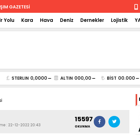
 iade
Isuzu'nun F
r Yolu
Kara
Hava
Deniz
Dernekler
Lojistik
Y
STERLIN
0,0000
ALTIN
000,00
BİST
00.000
si
15597
eme : 22-12-2022 20:43
OKUNMA