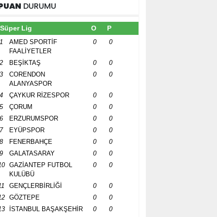
PUAN
DURUMU
Süper Lig
O
P
1
AMED SPORTİF
0
0
FAALİYETLER
2
BEŞİKTAŞ
0
0
3
CORENDON
0
0
ALANYASPOR
4
ÇAYKUR RİZESPOR
0
0
5
ÇORUM
0
0
6
ERZURUMSPOR
0
0
7
EYÜPSPOR
0
0
8
FENERBAHÇE
0
0
9
GALATASARAY
0
0
10
GAZİANTEP FUTBOL
0
0
KULÜBÜ
11
GENÇLERBİRLİĞİ
0
0
12
GÖZTEPE
0
0
13
İSTANBUL BAŞAKŞEHİR
0
0