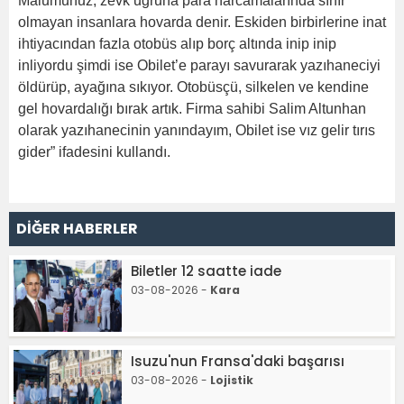
Malumunuz; zevk uğruna para harcamalarında sınır
olmayan insanlara hovarda denir. Eskiden birbirlerine inat
ihtiyacından fazla otobüs alıp borç altında inip inip
inliyordu şimdi ise Obilet’e parayı savurarak yazıhaneciyi
öldürüp, ayağına sıkıyor. Otobüsçü, silkelen ve kendine
gel hovardalığı bırak artık. Firma sahibi Salim Altunhan
olarak yazıhanecinin yanındayım, Obilet ise vız gelir tırıs
gider” ifadesini kullandı.
DİĞER HABERLER
Biletler 12 saatte iade
03-08-2026 -
Kara
Isuzu'nun Fransa'daki başarısı
03-08-2026 -
Lojistik