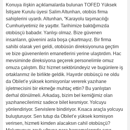
Konuya ilişkin açıklamalarda bulunan TOFED Yüksek
İstişare Kurulu üyesi Salim Altunhan, otobüs firma
sahiplerini uyardı. Altunhan, “Karayolu taşımacılığı
Cumhuriyetimiz ile yaşıttır. Tarihimize baktığımızda
otobüsçü babadır. Yanlışı olmaz. Bize güvenen
insanların, güvenini asla boşa çıkartmayız. Bir firma
sahibi olarak yeri geldi, otobüsün direksiyonuna geçtim
ve bize güvenenlerin emanetlerini yerine ulaştırdım. Hac
mevsiminde direksiyona geçerek personelimle omuz
omuza çalıştım. Biz hizmet sektöründeyiz ve bugünlere iş
ortaklarımız ile birlikte geldik. Hayırdır otobüsçü ne oldu
da Obilet’e yüksek komisyonlar vererek yazıhane
işletmecisini bir ekmeğe muhtaç ettin? Bu yanlıştan
derhal dönülmeli. Arkadaş, bizim bel kemiğimiz olan
yazıhanecilerimiz sadece bilet kesmiyor. Yolcuyu
yönlendiriyor. Servislere bindiriyor. Kısaca araçla yolcuyu
buluşturuyor. Sen tutup da Obilet’e yüksek komisyon
verirsen, hizmeti kimden alacaksın cahil otobüsçü?