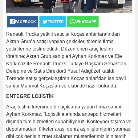
FACEBOOK
TWITTER
WHATSAPP
Renault Trucks yetkili satıcısı Koçaslanlar tarafından
Akran Grup’a satışı yapılan çekiciler, törenle firma
yetkililerine teslim edildi. Düzenlenen araç teslim
törenine; Akran Grup sahipleri Ayhan Korkmaz ve Efe
Korkmaz ile Renault Trucks Türkiye Başkanı Sebastian
Delepine ve Satış Direktörü Yusuf Adıgüzel katıldı.
Törende satışı gerçekleştiren Koçaslanlar’dan ise bayii
sahibi Mahmut Koçaslan ve ekibi de hazır bulundu.
ENTEGRE LOJİSTİK
Araç teslim töreninde bir açıklama yapan firma sahibi
Ayhan Korkmaz, “Lojistik alanında antrepo hizmetleri
dışında tüm hizmetleri sunabiliyoruz. Konteyner taşıma ve
depolamadan, ülkeler arası deniz aşırı işlemlerin yapması
gibi çok geniş hizmet skalamız müşterilerimiz için tercih