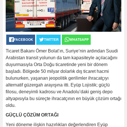
FACEBOOK
TWITTER
WHATSAPP
Ticaret Bakanı Ömer Bolat’ın, Suriye’nin ardından Suudi
Arabistan transit yolunun da tam kapasiteyle açılacağını
duyurmasıyla Orta Doğu ticaretinde yeni bir dönem
başladı. Bölgede 50 milyar dolarlık dış ticaret hacmi
bulunurken, yaşanan jeopolitik gerilimler ihracatçıyı
alternatif güzergah arayışına itti. Eyüp Lojistik; güçlü
filosu, deneyimli kadrosu ve Anadolu’daki geniş depo
altyapısıyla bu süreçte ihracatçının en büyük çözüm ortağı
oldu.
GÜÇLÜ ÇÖZÜM ORTAĞI
Yeni döneme ilişkin hazırlıkları değerlendiren Eyüp