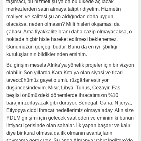
taşımacı, bu hizmeti şu ya da bu ülkede açılacak
merkezlerden satın almaya taliptir diyelim. Hizmetin
maliyeti ve kalitesi şu an aldığından daha uygun
olacaksa, neden olmasın? Milli hisleri okşaması da
çabası. Ama fiyat/kalite oranı daha cazip olmayacaksa, o
noktada hiçbir hisle hareket edilmesi beklenemez.
Günümüzün gerçeği budur. Bunu da en iyi işbirliği
kuruluşlarının bildiklerinden eminim.
Bu girişim mesela Afrika’ya yönelik projeler için bir vizyon
olabilir. Son yıllarda Kara Kıta’ya olan siyasi ve ticari
teveccühümüz gayet olumlu rüzgârlar estiriyor
düşüncesindeyim. Mısır, Libya, Tunus, Cezayir, Fas
beşlisi önümüzdeki dönemlerde ihracatımızın %10
barajını zorlayacak gibi duruyor. Senegal, Gana, Nijerya,
Etiyopya ciddi ihracat hedeflerimiz olmaya aday. Alın size
YDLM girişimi için gelecek vaat eden ve eminim ki bunun
ihtiyacı içerisinde olan sahalar. İlk yapan başarır ve kalır
diye bir kural olmasa da ilk olmanın avantajlarını
saymama gerek yok. Şu anda Almanya yahut İngiltere’de