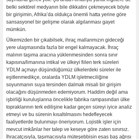
belki sektörel medyanın bile dikkatini çekmeyecek böyle
bir girişimin, Afrika’da oldukça önemli hatta yerine göre
sansasyonel bir gelişme olarak algılanması gayet
mümkün.
Ülkemizden bir çıkabilsek, ihraç mallarımızın gideceği
yere ulaşmasında fazla bir engel kalmayacak. İhraç
malının taşıma aracına yüklenmesinden sonra sınır
kapısına/limanına intikal ve ülkeyi fiilen terk süreleri
YDLM açmayı düşündüğümüz ülkelerdeki süreler ile
eşitlenmedikçe, oralarda YDLM işletmeciliğine
soyunmanın suya tersinden dalmak misali bir girişim
olacağını düşünmeden edemiyorum. Haddim değil ama
işbirliği kuruluşlarına öncelikle fabrika rampasından ülke
topraklarının terk edilişine kadar geçen süreyi iyice analiz
etmeyi ve bu sürenin kısaltılmasını hedefleyecek
faaliyetlerde bulunmayı öneriyorum. Lojistik işler için
mevcut imkânlar her talep ve keseye göre zaten sınırsız.
İhracatçısıyla, taşımacısıyla müteşebbisin esas baş ağrısı