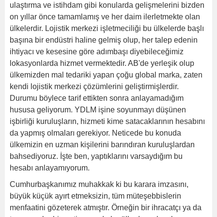
ulaştırma ve istihdam gibi konularda gelişmelerini bizden
on yıllar önce tamamlamış ve her daim ilerletmekte olan
ülkelerdir. Lojistik merkezi işletmeciliği bu ülkelerde başlı
başına bir endüstri haline gelmiş olup, her talep edenin
ihtiyacı ve kesesine göre adımbaşı diyebileceğimiz
lokasyonlarda hizmet vermektedir. AB'de yerleşik olup
ülkemizden mal tedariki yapan çoğu global marka, zaten
kendi lojistik merkezi çözümlerini geliştirmişlerdir.
Durumu böylece tarif ettikten sonra anlayamadığım
hususa geliyorum. YDLM işine soyunmayı düşünen
işbirliği kuruluşların, hizmeti kime satacaklarının hesabını
da yapmış olmaları gerekiyor. Neticede bu konuda
ülkemizin en uzman kişilerini barındıran kuruluşlardan
bahsediyoruz. İşte ben, yaptıklarını varsaydığım bu
hesabı anlayamıyorum.
Cumhurbaşkanımız muhakkak ki bu karara imzasını,
büyük küçük ayırt etmeksizin, tüm müteşebbislerin
menfaatini gözeterek atmıştır. Örneğin bir ihracatçı ya da