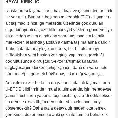
HAYAL KIRIKLIĞI
Uluslararası taşımacıların bazı itiraz ve çekinceleri önemli
bir yer tuttu. Bunların başında müteahhit (TİO) - taşımacı -
alt taşımacı zinciri gelmektedir. Üzerinde çok durulan
diğer bir ayrıntı da, özellikle parsiyel yüklerin gönderici ya
da alıcıdan teslim alındıktan sonra taşımacının lojistik
merkezleri arasında yapılan aktarma taşımalarına dairdir.
Tartışmalarda ortaya çıkan görüş, her bir aktarmayı
müteakiben yeni baştan veri girişi yapılması gerektiği
doğrultusunda olmuştur. Sektör tartışmadan fayda
sağlayacağım derken tartıştıkça işin daha da vahamete
bürüneceğini görerek büyük hayal kırıklığı yaşamıştır.
Anlaşılması zor bir konu da yabancı plakalı taşımacıların
U-ETDS bildiriminden muaf tutulmalarıdır. İşin neredeyse
yarısını üstlenen yabancı taşımacılar göz ardı edilecekse,
bu derece eksik ölçümden elde edilecek sonuç neyi
gösterecektir? Daha fazla detaya girmeden özetlemek
gerekirse, düzenleme şu anki şekli ile tüm bu belirsizlik