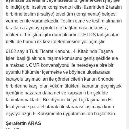
aşamasında teslimi veya tesellümü, geleneksel işleyişte
bilindiği gibi irsaliye konşimento ikilisi üzerinden 2 tarafın
birbirine teslim (irsaliye) tesellüm (konşimento) belgesi
vermeleri ile yürümektedir. Teslim etme ve teslim almanın
taraflarca ayrı ayrı protokole bağlanması anlamsız,
mükerrer bir işlem gibi durmaktadır. U-ETDS tartışmaları
belki de bunun ilk kez irdelenmesine yol açmıştır.
6102 sayılı Türk Ticaret Kanunu, 4. Kitabında Taşıma
İşleri başlığı altında, taşıma konusunu geniş şekilde ele
almaktadır. CMR konvansiyonu ile neredeyse bire bir
uyumlu hükümler içermekte ve böylece uluslararası
karayolu taşımacıları ile göndericilerin kanun önünde
birbirlerine karşı olan yükümlülükleri, kanunun geçmişteki
içeriğine nazaran daha net ve kapsamlı bir şekilde
tanımlanmaktadır. Biz diyoruz ki; yurt içi taşımanın E-
İrsaliyesine paralel olarak uluslararası taşımaya konu
eşyaya özgü E-Konşimento uygulaması da başlatılsın.
Şerafettin ARAS