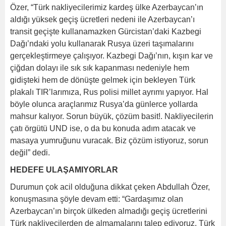
Özer, “Türk nakliyecilerimiz kardeş ülke Azerbaycan’ın
aldığı yüksek geçiş ücretleri nedeni ile Azerbaycan’ı
transit geçişte kullanamazken Gürcistan’daki Kazbegi
Dağı’ndaki yolu kullanarak Rusya üzeri taşımalarını
gerçekleştirmeye çalışıyor. Kazbegi Dağı’nın, kışın kar ve
çiğdan dolayı ile sık sık kapanması nedeniyle hem
gidişteki hem de dönüşte gelmek için bekleyen Türk
plakalı TIR’larımıza, Rus polisi millet ayrımı yapıyor. Hal
böyle olunca araçlarımız Rusya’da günlerce yollarda
mahsur kalıyor. Sorun büyük, çözüm basit!. Nakliyecilerin
çatı örgütü UND ise, o da bu konuda adım atacak ve
masaya yumruğunu vuracak. Biz çözüm istiyoruz, sorun
değil” dedi.
HEDEFE ULAŞAMIYORLAR
Durumun çok acil olduğuna dikkat çeken Abdullah Özer,
konuşmasına şöyle devam etti: “Gardaşımız olan
Azerbaycan’ın birçok ülkeden almadığı geçiş ücretlerini
Türk nakliyecilerden de almamalarını talep ediyoruz. Türk