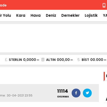
 iade
Isuzu'nun F
r Yolu
Kara
Hava
Deniz
Dernekler
Lojistik
Y
STERLIN
0,0000
ALTIN
000,00
BİST
00.000
11114
eme : 30-04-2021 23:55
OKUNMA