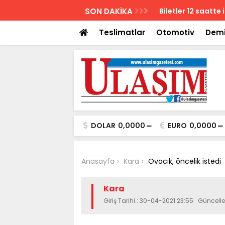
AZETESİ
SON DAKİKA
Biletler 12 saatte
Teslimatlar
Otomotiv
Demi
DOLAR
0,0000
EURO
0,0000
Anasayfa
Kara
Ovacık, öncelik istedi
Kara
Giriş Tarihi : 30-04-2021 23:55 Güncell