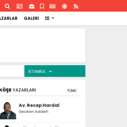
ransa'daki başarısı
Akran
AZARLAR
GALERİ
KÖŞE
YAZARLARI
TÜMÜ
Av. Recep Hardal
Geciken Adalet!..