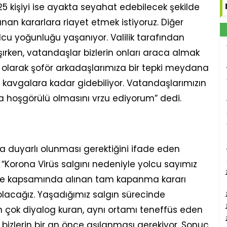
 25 kişiyi ise ayakta seyahat edebilecek şekilde
alınan kararlara riayet etmek istiyoruz. Diğer
cu yoğunluğu yaşanıyor. Valilik tarafından
ırken, vatandaşlar bizlerin onları araca almak
 olarak şoför arkadaşlarımıza bir tepki meydana
i kavgalara kadar gidebiliyor. Vatandaşlarımızın
ha hoşgörülü olmasını vrzu ediyorum” dedi.
a duyarlı olunması gerektiğini ifade eden
“Korona Virüs salgını nedeniyle yolcu sayımız
ele kapsamında alınan tam kapanma kararı
 olacağız. Yaşadığımız salgın sürecinde
en çok diyalog kuran, aynı ortamı teneffüs eden
bizlerin bir an önce aşılanması gerekiyor. Sonuç