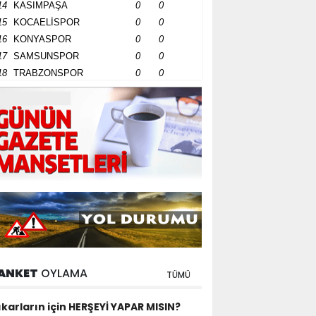
14
KASIMPAŞA
0
0
15
KOCAELİSPOR
0
0
16
KONYASPOR
0
0
17
SAMSUNSPOR
0
0
18
TRABZONSPOR
0
0
ANKET
OYLAMA
TÜMÜ
ıkarların için HERŞEYİ YAPAR MISIN?