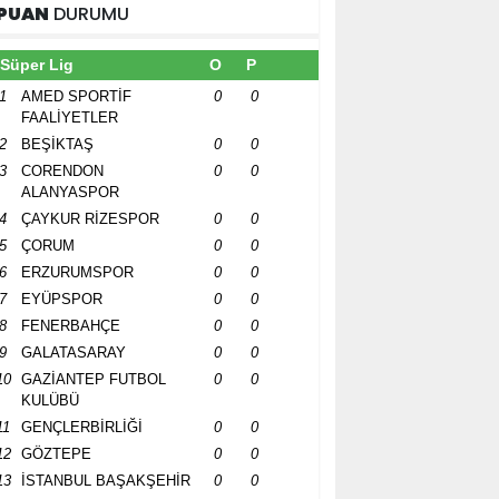
PUAN
DURUMU
Süper Lig
O
P
1
AMED SPORTİF
0
0
FAALİYETLER
2
BEŞİKTAŞ
0
0
3
CORENDON
0
0
ALANYASPOR
4
ÇAYKUR RİZESPOR
0
0
5
ÇORUM
0
0
6
ERZURUMSPOR
0
0
7
EYÜPSPOR
0
0
8
FENERBAHÇE
0
0
9
GALATASARAY
0
0
10
GAZİANTEP FUTBOL
0
0
KULÜBÜ
11
GENÇLERBİRLİĞİ
0
0
12
GÖZTEPE
0
0
13
İSTANBUL BAŞAKŞEHİR
0
0