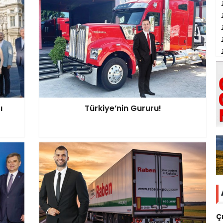
ı
Türkiye’nin Gururu!
Ç