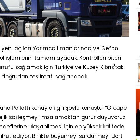
e yeni açılan Yarımca limanlarında ve Gefco
l işlemlerini tamamlayacak. Kontrolleri biten
rufu sağlamak için Türkiye ve Kuzey Kıbrıs'taki
e doğrudan teslimatı sağlanacak.
o Pollotti konuyla ilgili şöyle konuştu: “Groupe
atejik sözleşmeyi imzalamaktan gurur duyuyoruz.
hedeflerine ulaşabilmesi için en yüksek kalitede
üt ediyor. Birlikte büyümeyi sürdürmeyi dört