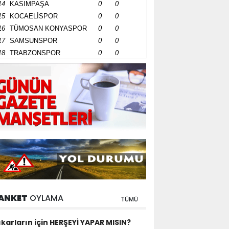
14
KASIMPAŞA
0
0
15
KOCAELİSPOR
0
0
16
TÜMOSAN KONYASPOR
0
0
17
SAMSUNSPOR
0
0
18
TRABZONSPOR
0
0
ANKET
OYLAMA
TÜMÜ
ıkarların için HERŞEYİ YAPAR MISIN?