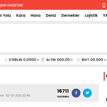
 iade
Isuzu'nun F
r Yolu
Kara
Hava
Deniz
Dernekler
Lojistik
Y
STERLIN
0,0000
ALTIN
000,00
BİST
00.000
16711
me : 02-12-2021 22:49
OKUNMA