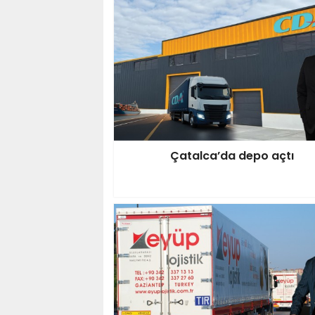
Çatalca’da depo açtı