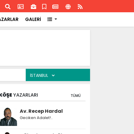
ransa'daki başarısı
Akran
AZARLAR
GALERİ
KÖŞE
YAZARLARI
TÜMÜ
Av. Recep Hardal
Geciken Adalet!..