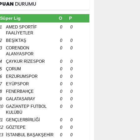
PUAN
DURUMU
Süper Lig
O
P
1
AMED SPORTİF
0
0
FAALİYETLER
2
BEŞİKTAŞ
0
0
3
CORENDON
0
0
ALANYASPOR
4
ÇAYKUR RİZESPOR
0
0
5
ÇORUM
0
0
6
ERZURUMSPOR
0
0
7
EYÜPSPOR
0
0
8
FENERBAHÇE
0
0
9
GALATASARAY
0
0
10
GAZİANTEP FUTBOL
0
0
KULÜBÜ
11
GENÇLERBİRLİĞİ
0
0
12
GÖZTEPE
0
0
13
İSTANBUL BAŞAKŞEHİR
0
0