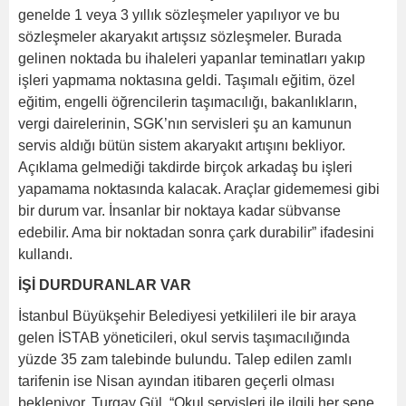
genelde 1 veya 3 yıllık sözleşmeler yapılıyor ve bu
sözleşmeler akaryakıt artışsız sözleşmeler. Burada
gelinen noktada bu ihaleleri yapanlar teminatları yakıp
işleri yapmama noktasına geldi. Taşımalı eğitim, özel
eğitim, engelli öğrencilerin taşımacılığı, bakanlıkların,
vergi dairelerinin, SGK’nın servisleri şu an kamunun
servis aldığı bütün sistem akaryakıt artışını bekliyor.
Açıklama gelmediği takdirde birçok arkadaş bu işleri
yapamama noktasında kalacak. Araçlar gidememesi gibi
bir durum var. İnsanlar bir noktaya kadar sübvanse
edebilir. Ama bir noktadan sonra çark durabilir” ifadesini
kullandı.
İŞİ DURDURANLAR VAR
İstanbul Büyükşehir Belediyesi yetkilileri ile bir araya
gelen İSTAB yöneticileri, okul servis taşımacılığında
yüzde 35 zam talebinde bulundu. Talep edilen zamlı
tarifenin ise Nisan ayından itibaren geçerli olması
bekleniyor. Turgay Gül, “Okul servisleri ile ilgili her sene