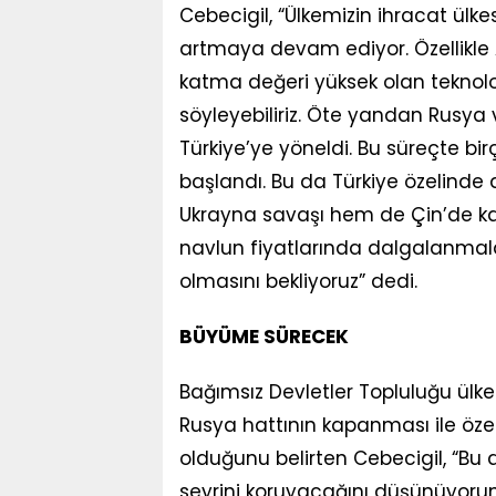
Cebecigil, “Ülkemizin ihracat ül
artmaya devam ediyor. Özellikle A
katma değeri yüksek olan teknol
söyleyebiliriz. Öte yandan Rusya v
Türkiye’ye yöneldi. Bu süreçte bi
başlandı. Bu da Türkiye özelinde 
Ukrayna savaşı hem de Çin’de 
navlun fiyatlarında dalgalanmala
olmasını bekliyoruz” dedi.
BÜYÜME SÜRECEK
Bağımsız Devletler Topluluğu ülk
Rusya hattının kapanması ile özell
olduğunu belirten Cebecigil, “Bu
seyrini koruyacağını düşünüyorum.