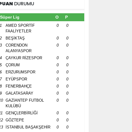
PUAN
DURUMU
Süper Lig
O
P
1
AMED SPORTİF
0
0
FAALİYETLER
2
BEŞİKTAŞ
0
0
3
CORENDON
0
0
ALANYASPOR
4
ÇAYKUR RİZESPOR
0
0
5
ÇORUM
0
0
6
ERZURUMSPOR
0
0
7
EYÜPSPOR
0
0
8
FENERBAHÇE
0
0
9
GALATASARAY
0
0
10
GAZİANTEP FUTBOL
0
0
KULÜBÜ
11
GENÇLERBİRLİĞİ
0
0
12
GÖZTEPE
0
0
13
İSTANBUL BAŞAKŞEHİR
0
0