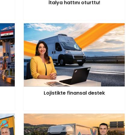
İtalya hattını oturttu!
Lojistikte finansal destek