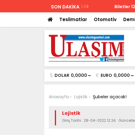
AZETESİ
SON DAKİKA
Biletler 12 saatte
Teslimatlar
Otomotiv
Demi
DOLAR
0,0000
EURO
0,0000
Anasayfa
Lojistik
Şubeler açacak!
Lojistik
Giriş Tarihi : 28-04-2022 12:24 Güncell