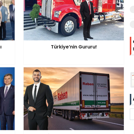
ı
Türkiye’nin Gururu!