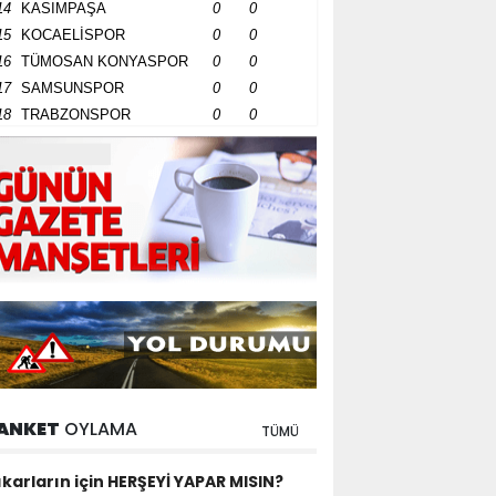
14
KASIMPAŞA
0
0
15
KOCAELİSPOR
0
0
16
TÜMOSAN KONYASPOR
0
0
17
SAMSUNSPOR
0
0
18
TRABZONSPOR
0
0
ANKET
OYLAMA
TÜMÜ
ıkarların için HERŞEYİ YAPAR MISIN?