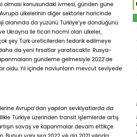
kesi olması konusundaki ivmesi, günden güne
vrupa ülkelerinin diğer sektörler haricinde
oji alanında da yüzünü Türkiye’ye döndüğünü
e Ukrayna ile ticari hacmi olan ülkeler,
rçok şey Türk üreticilerden tedarik edilmeye
daha da yeni fırsatlar yaratacaktır. Rusya-
kapanmaların gündeme gelmesiyle 2022’de
r oldu. Yıl içinde navlunların mevcut seviyede
elerine Avrupa’dan yapılan sevkiyatlarda da
ikle Türkiye üzerinden transit işlemlerde artış
 artışın savaş ve kapanmalar devam ettikçe
 Bunun yanı sıra 2022 yılı da 2021 yılında