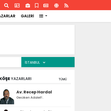
ransa'daki başarısı
Akran
AZARLAR
GALERİ
KÖŞE
YAZARLARI
TÜMÜ
Av. Recep Hardal
Geciken Adalet!..