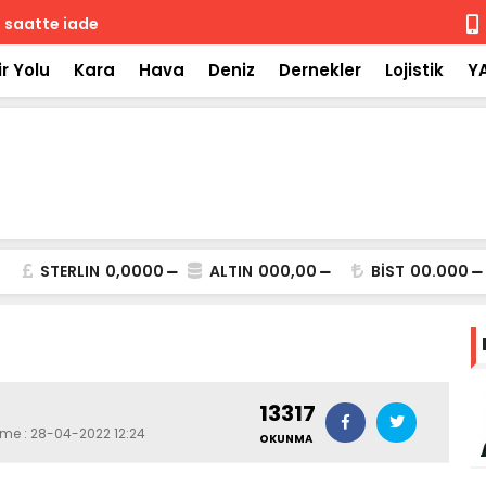
 iade
Isuzu'nun F
r Yolu
Kara
Hava
Deniz
Dernekler
Lojistik
Y
STERLIN
0,0000
ALTIN
000,00
BİST
00.000
13317
eme : 28-04-2022 12:24
OKUNMA