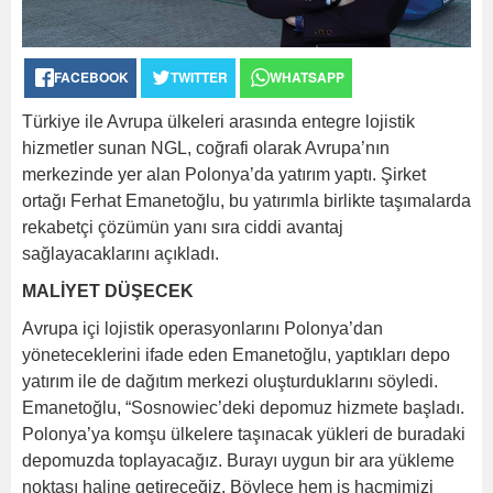
FACEBOOK
TWITTER
WHATSAPP
Türkiye ile Avrupa ülkeleri arasında entegre lojistik
hizmetler sunan NGL, coğrafi olarak Avrupa’nın
merkezinde yer alan Polonya’da yatırım yaptı. Şirket
ortağı Ferhat Emanetoğlu, bu yatırımla birlikte taşımalarda
rekabetçi çözümün yanı sıra ciddi avantaj
sağlayacaklarını açıkladı.
MALİYET DÜŞECEK
Avrupa içi lojistik operasyonlarını Polonya’dan
yöneteceklerini ifade eden Emanetoğlu, yaptıkları depo
yatırım ile de dağıtım merkezi oluşturduklarını söyledi.
Emanetoğlu, “Sosnowiec’deki depomuz hizmete başladı.
Polonya’ya komşu ülkelere taşınacak yükleri de buradaki
depomuzda toplayacağız. Burayı uygun bir ara yükleme
noktası haline getireceğiz. Böylece hem iş hacmimizi