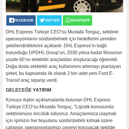
FACEBOOK
TWITTER
WHATSAPP
DHL Express Türkiye CEO’su Mustafa Tonguç, sektörel
operasyonlarını sürdürebilmek için hedeflerini yeniden
şekillendirdiklerini açıklardı. DHL Express’in bağlı
bulunduğu DPDHL Group’un, 2030 yılına kadar filosunun
yüzde 60’ını elektrikli araçlardan oluşturacağı öğrenildi.
Doğa dostu elektrikli araç kullanımını artırmayı planlayan
şirket, bu kapsamda ilk olarak 2 bin adet yeni Ford E-
Transit araç siparişi verdi.
GELECEĞE YATIRIM
Konuya ilişkin açıklamalarda bulunan DHL Express
Türkiye CEO’su Mustafa Tonguç, “Lojistik konusunda
sektörümüze öncülük ediyoruz. Amaçlarımıza ulaşmak
için işimizin her boyutunu sürdürülebilir kılmak üzere
çalışıyor, operasyonlarımızı çevreyi koruyacak şekilde