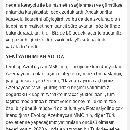
nedeni karayolu ile bu hizmetin sağlanması ve gümrüksel
anlamda karşılaşılabilecek zorluklardı. Ancak şartlar
karayolu ticaretini güçleştirdi ve bu da denizyoluna olan
talebi hem maliyet hem transit süre avantajı göz önünde
bulundurarak artırtırdı. Biz de bölgedeki acente gücümüz
ve pazar bilgimizle denizyolunda yüksek hacimler
yakaladık” dedi.
YENİ YATIRIMLAR YOLDA
EvoLog Azerbaycan MMC’nin, Türkiye ve tüm dünyadan,
Azerbaycan’a olan taşıma talepleri için hızlı bir başlangıç
yaptığını söyleyen Özendi, “Haziran ayında açtığımız
Azerbaycan MMC yurtdışındaki beşinci yatırımımız,
doğudaki ilk kapımız. ‘mikro ihracat’ yükleri dahil, tüm
taşıma modlarında hizmet veren deneyimli ekibimizde
özel bir gümrük müşaviri de bulunuyor. Potansiyeline çok
inandığımız EvoLog Azerbaycan MMC’nin, diğer Türk
devletlerine yapacağımız yatırımların öncüsü olmasını
hedefliyoruz. 2023 yılında en azından bir Türk devletine