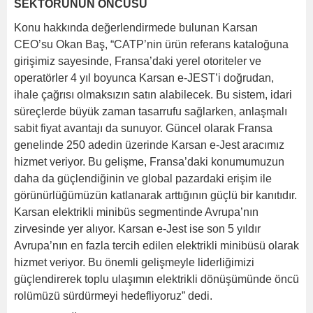
SEKTÖRÜNÜN ÖNCÜSÜ
Konu hakkında değerlendirmede bulunan Karsan
CEO’su Okan Baş, “CATP’nin ürün referans kataloğuna
girişimiz sayesinde, Fransa’daki yerel otoriteler ve
operatörler 4 yıl boyunca Karsan e-JEST’i doğrudan,
ihale çağrısı olmaksızın satın alabilecek. Bu sistem, idari
süreçlerde büyük zaman tasarrufu sağlarken, anlaşmalı
sabit fiyat avantajı da sunuyor. Güncel olarak Fransa
genelinde 250 adedin üzerinde Karsan e-Jest aracımız
hizmet veriyor. Bu gelişme, Fransa’daki konumumuzun
daha da güçlendiğinin ve global pazardaki erişim ile
görünürlüğümüzün katlanarak arttığının güçlü bir kanıtıdır.
Karsan elektrikli minibüs segmentinde Avrupa’nın
zirvesinde yer alıyor. Karsan e-Jest ise son 5 yıldır
Avrupa’nın en fazla tercih edilen elektrikli minibüsü olarak
hizmet veriyor. Bu önemli gelişmeyle liderliğimizi
güçlendirerek toplu ulaşımın elektrikli dönüşümünde öncü
rolümüzü sürdürmeyi hedefliyoruz” dedi.