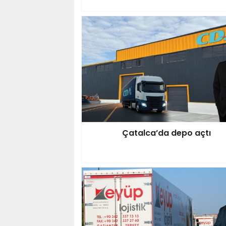
Çatalca’da depo açtı