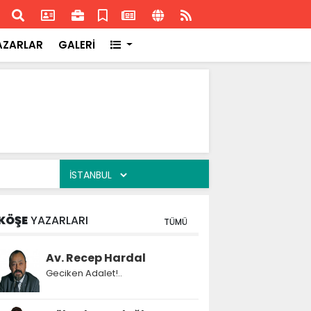
ransa'daki başarısı
Akran
AZARLAR
GALERİ
KÖŞE
YAZARLARI
TÜMÜ
Av. Recep Hardal
Geciken Adalet!..