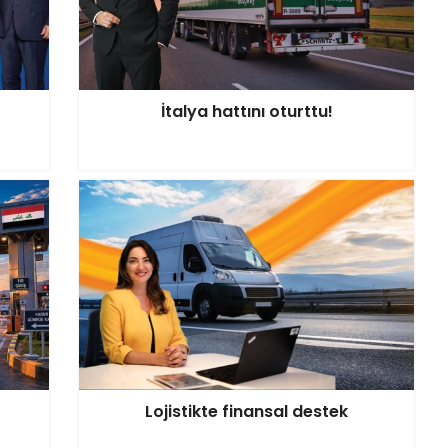
İtalya hattını oturttu!
Lojistikte finansal destek