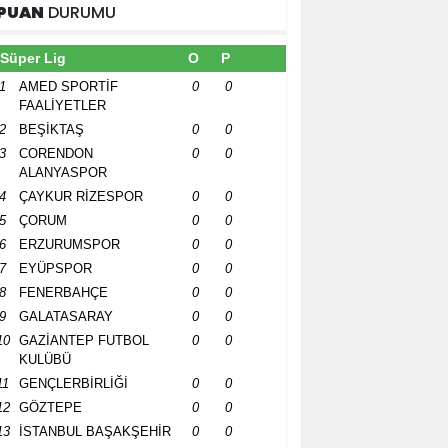
PUAN
DURUMU
Süper Lig
O
P
1
AMED SPORTİF
0
0
FAALİYETLER
2
BEŞİKTAŞ
0
0
3
CORENDON
0
0
ALANYASPOR
4
ÇAYKUR RİZESPOR
0
0
5
ÇORUM
0
0
6
ERZURUMSPOR
0
0
7
EYÜPSPOR
0
0
8
FENERBAHÇE
0
0
9
GALATASARAY
0
0
10
GAZİANTEP FUTBOL
0
0
KULÜBÜ
11
GENÇLERBİRLİĞİ
0
0
12
GÖZTEPE
0
0
13
İSTANBUL BAŞAKŞEHİR
0
0