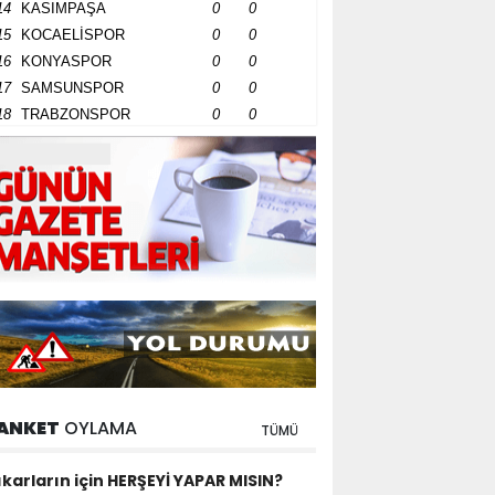
14
KASIMPAŞA
0
0
15
KOCAELİSPOR
0
0
16
KONYASPOR
0
0
17
SAMSUNSPOR
0
0
18
TRABZONSPOR
0
0
ANKET
OYLAMA
TÜMÜ
ıkarların için HERŞEYİ YAPAR MISIN?