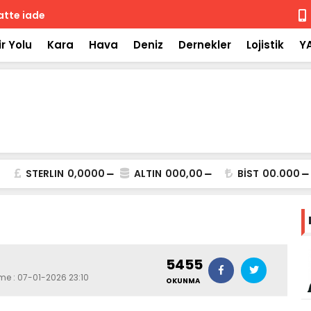
 iade
Isuzu'nun F
r Yolu
Kara
Hava
Deniz
Dernekler
Lojistik
Y
STERLIN
0,0000
ALTIN
000,00
BİST
00.000
5455
eme : 07-01-2026 23:10
OKUNMA