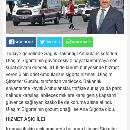
FACEBOOK
TWITTER
WHATSAPP
Türkiye genelinde Sağlık Bakanlığı Ambulans şoförleri,
Ulaşım Sigorta’nın güvencesiyle hayat kurtarmaya son
surat devam edecek. 81 il’de kurum bünyesinde hizmet
veren 6 bin adet Ambulansın sigorta hizmeti, Ulaşım
Şirketler Gurubu tarafından verilecek. Bakanlık
envanterine kayıtlı Ambulanslar, trafikte sürüş ya da park
halinde karşılaşılabilecek risklere karşı geniş kapsamlı
güvence sağlayan kasko ile de koruma altına alındı.
Ulaşım Sigorta’nın çözüm ortağı ise Ana Sigorta oldu.
HİZMET AŞKI İLE!
Konuya ilişkin açıklamalarda bulunan Ulaşım Şirketler