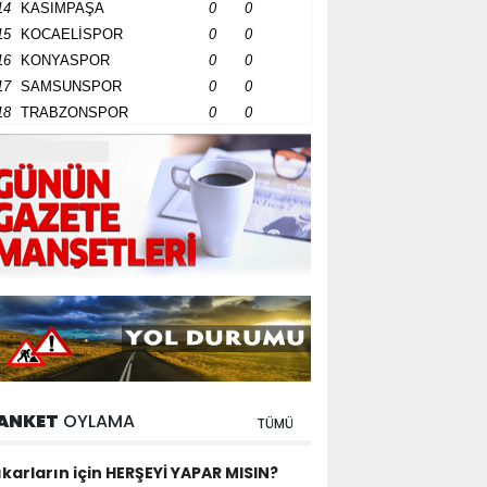
14
KASIMPAŞA
0
0
15
KOCAELİSPOR
0
0
16
KONYASPOR
0
0
17
SAMSUNSPOR
0
0
18
TRABZONSPOR
0
0
ANKET
OYLAMA
TÜMÜ
ıkarların için HERŞEYİ YAPAR MISIN?