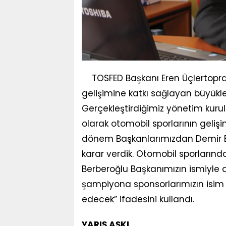
TOSFED Başkanı Eren Üçlertoprağı
gelişimine katkı sağlayan büyükl
Gerçekleştirdiğimiz yönetim kurul
olarak otomobil sporlarının geli
dönem Başkanlarımızdan Demir B
karar verdik. Otomobil sporlarınd
Berberoğlu Başkanımızın ismiyle 
şampiyona sponsorlarımızın isi
edecek” ifadesini kullandı.
YARIŞ AŞKI