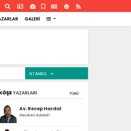
ransa'daki başarısı
Akran
AZARLAR
GALERİ
KÖŞE
YAZARLARI
TÜMÜ
Av. Recep Hardal
Geciken Adalet!..