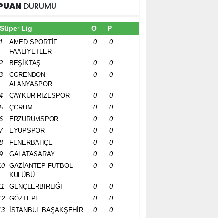
PUAN
DURUMU
Süper Lig
O
P
1
AMED SPORTİF
0
0
FAALİYETLER
2
BEŞİKTAŞ
0
0
3
CORENDON
0
0
ALANYASPOR
4
ÇAYKUR RİZESPOR
0
0
5
ÇORUM
0
0
6
ERZURUMSPOR
0
0
7
EYÜPSPOR
0
0
8
FENERBAHÇE
0
0
9
GALATASARAY
0
0
10
GAZİANTEP FUTBOL
0
0
KULÜBÜ
11
GENÇLERBİRLİĞİ
0
0
12
GÖZTEPE
0
0
13
İSTANBUL BAŞAKŞEHİR
0
0