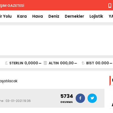
 iade
Isuzu'nun F
r Yolu
Kara
Hava
Deniz
Dernekler
Lojistik
Y
STERLIN
0,0000
ALTIN
000,00
BİST
00.000
aşatılacak
5734
me : 03-01-2021 19:36
OKUNMA