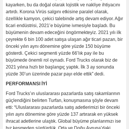
kayarken, bu da doğal olarak lojistik ve nakliye ihtiyacını
artırdı. Korona Virüs salgını etkisine paralel olarak,
özellikle kamyon, çekici talebinde artış devam ediyor. Ağır
ticari endüstrisi, 2021’e büyüme ivmesiyle başladı. Bu
büyümenin devam edeceğini öngörmekteyiz. 2021 yılı ilk
çeyrekte 6 bin 100 adet satışa ulaşan ağır ticari pazarı, bir
önceki yılın aynı dönemine göre yüzde 150 büyüme
gösterdi. Çekici segmenti yüzde 66’lık pay ile bu
büyümede önemli rol oynadı. Ford Trucks olarak biz de
2021 yılına hızlı bir başlangıç yaptık. İlk 3 ay sonunda
yüzde 30’un üzerinde pazar payı elde ettik” dedi.
PERFORMANSI İYİ
Ford Trucks’ın uluslararası pazarlarda satış rakamlarının
güçlendiğini belirten Turfan, konuşmasına şöyle devam
etti: “Uluslararası pazarlarda satış adetlerimizi bir önceki
yılın aynı dönemine göre yüzde 137 artırarak en yüksek
ihracat adetlerine ulaştık. Global büyüme planlarımızı ise
hız kesmeden sürdürdük. Orta ve Doğu Avrupa’daki